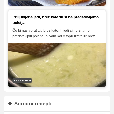
Priljubljene jedi, brez katerih si ne predstavljamo
poletja
Če bi nas vprašali, brez katerih jedi si ne znamo
predstavljati poletja, bi vam kot v topu izstrelili: brez
boranije, polnjenih paprik in slivovih knedlov. Da boste
v omenjenih poletnih klasikah lahko uživali tudi vi, vam
v nadaljevanju ponujamo vse tri recepte, zbirko pa smo
obogatili še s štirimi jedmi, ki v poletnem času med
našimi bralci po priljubljenosti vsako leto močno
izstopajo.
KAJ SKUHATI
Sorodni recepti