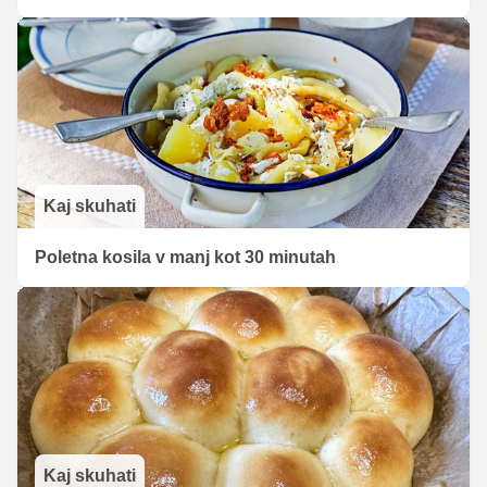
Kaj skuhati
Poletna kosila v manj kot 30 minutah
Kaj skuhati