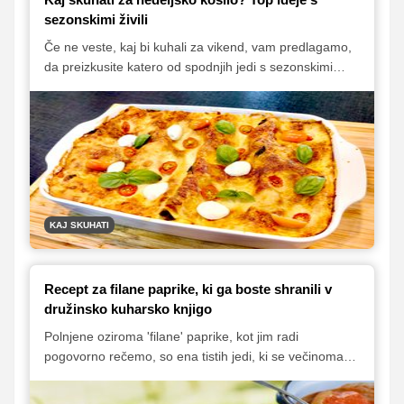
sezonskimi živili
Če ne veste, kaj bi kuhali za vikend, vam predlagamo,
da preizkusite katero od spodnjih jedi s sezonskimi
sestavinami, kot so paradižnik, bučke, paprike, stročji
fižol in jajčevci. Vse predlagane jedi so super ideja za
samostojno kosilo, ki ga odlično dopolni skleda solate.
KAJ SKUHATI
Recept za filane paprike, ki ga boste shranili v
družinsko kuharsko knjigo
Polnjene oziroma 'filane' paprike, kot jim radi
pogovorno rečemo, so ena tistih jedi, ki se večinoma
kuhajo po principu 'malo tega, malo onega'.
Predstavljamo vam klasičen recept, na katerega so