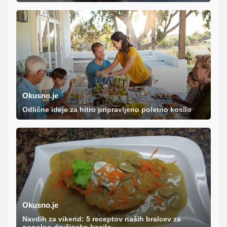
Okusno.je
Odlične ideje za hitro pripravljeno poletno kosilo
Okusno.je
Navdih za vikend: 5 receptov naših bralcev za
popolno družinsko kosilo