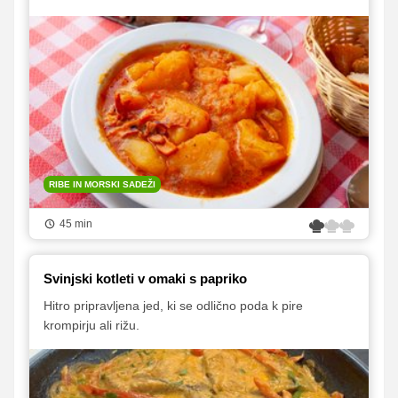
RIBE IN MORSKI SADEŽI
45 min
Svinjski kotleti v omaki s papriko
Hitro pripravljena jed, ki se odlično poda k pire
krompirju ali rižu.