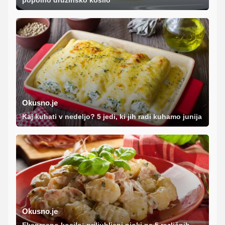
Okusno.je
Kaj kuhati v nedeljo? 5 jedi, ki jih radi kuhamo junija
Okusno.je
Ekspresno kosilo: priljubljeni njoki na 5 različnih