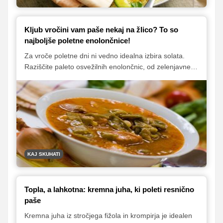
Kljub vročini vam paše nekaj na žlico? To so
najboljše poletne enolončnice!
Za vroče poletne dni ni vedno idealna izbira solata.
Raziščite paleto osvežilnih enolončnic, od zelenjavne z
omako pistou do preproste boranje. V članku boste
našli recepte, ki jih lahko pripravite hitro in preprosto,
hkrati pa zadovoljijo željo po hranljivem obroku na
žlico, tudi v poletni vročini.
KAJ SKUHATI
Topla, a lahkotna: kremna juha, ki poleti resnično
paše
Kremna juha iz stročjega fižola in krompirja je idealen