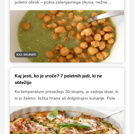
poletni obrok – polna zelenjavnega okusa, nežne
teksture in prijetno nasitna. Popolna rešitev za kosilo ali
lahko večerjo, ko iščete nekaj enostavnega, brez
kompliciranja in z minimalnimi sestavinami.
KAJ SKUHATI
Kaj jesti, ko je vroče? 7 poletnih jedi, ki ne
obtežijo
Ko temperature presežejo 30 stopinj, je zadnja stvar, ki
si jo želimo, težka hrana ali dolgotrajno kuhanje. Poleti
telo hrepeni po lahkih, osvežilnih in hitro pripravljenih
obrokih. V tem članku predstavljamo sedem preprostih
in okusnih jedi, ki so popolne za vroče dni – brez
občutka teže, z veliko svežine in ravno prav energije.