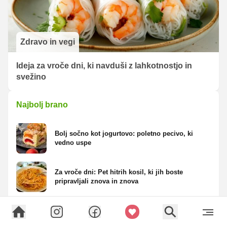
Zdravo in vegi
Ideja za vroče dni, ki navduši z lahkotnostjo in
svežino
Najbolj brano
Bolj sočno kot jogurtovo: poletno pecivo, ki
vedno uspe
Za vroče dni: Pet hitrih kosil, ki jih boste
pripravljali znova in znova
Testo za pico, ki navduši z rahlostjo in
mehkobo