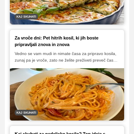
KAJ SKUHATI
Za vroče dni: Pet hitrih kosil, ki jih boste
pripravljali znova in znova
Vedno se vam mudi in nimate časa za pripravo kosila,
zunaj pa je vroče, zato ne želite preživeti preveč časa v
kuhinji? Tukaj je pet odličnih idej za okusno, zdravo in
hitro pripravljeno kosilo. Poskusite jih še danes.
KAJ SKUHATI
Kaj skuhati za nedeljsko kosilo? Top ideje s