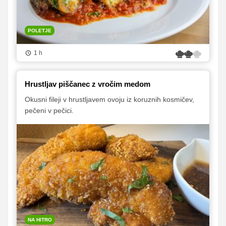
POLETJE
1 h
Hrustljav piščanec z vročim medom
Okusni fileji v hrustljavem ovoju iz koruznih kosmičev,
pečeni v pečici.
NA HITRO