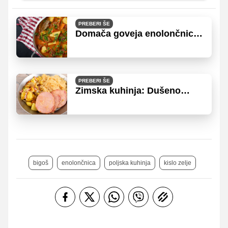
PREBERI ŠE
Domača goveja enolončnica,
ki pogreje in nasiti
PREBERI ŠE
Zimska kuhinja: Dušeno
kislo zelje
bigoš
enolončnica
poljska kuhinja
kislo zelje