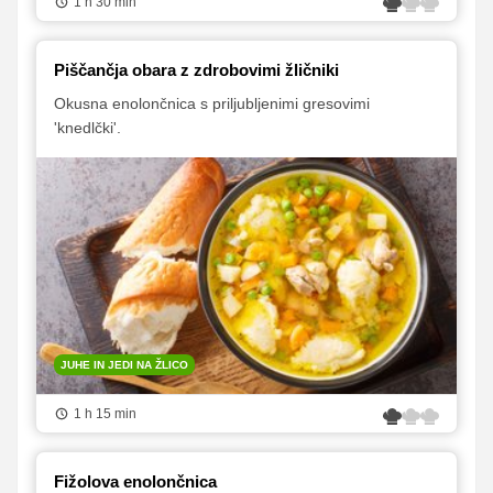
1 h 30 min
Piščančja obara z zdrobovimi žličniki
Okusna enolončnica s priljubljenimi gresovimi
'knedlčki'.
JUHE IN JEDI NA ŽLICO
1 h 15 min
Fižolova enolončnica