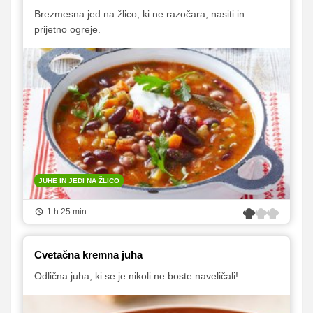
Brezmesna jed na žlico, ki ne razočara, nasiti in
prijetno ogreje.
JUHE IN JEDI NA ŽLICO
1 h 25 min
Cvetačna kremna juha
Odlična juha, ki se je nikoli ne boste naveličali!