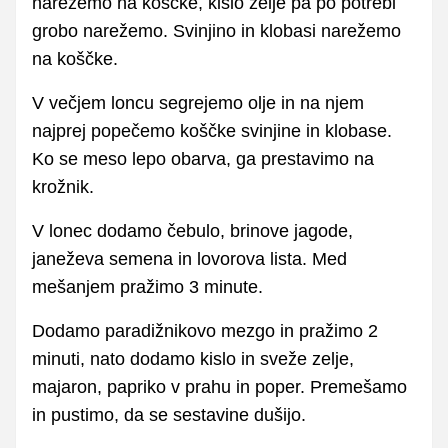
narežemo na koščke, kislo zelje pa po potrebi
grobo narežemo. Svinjino in klobasi narežemo
na koščke.
V večjem loncu segrejemo olje in na njem
najprej popečemo koščke svinjine in klobase.
Ko se meso lepo obarva, ga prestavimo na
krožnik.
V lonec dodamo čebulo, brinove jagode,
janeževa semena in lovorova lista. Med
mešanjem pražimo 3 minute.
Dodamo paradižnikovo mezgo in pražimo 2
minuti, nato dodamo kislo in sveže zelje,
majaron, papriko v prahu in poper. Premešamo
in pustimo, da se sestavine dušijo.