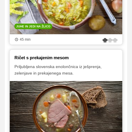
JUHE IN JEDI NA ŽLICO
45 min
Ričet s prekajenim mesom
Priljubljena slovenska enolončnica iz ješprenja,
zelenjave in prekajenega mesa.