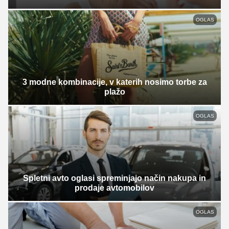
OGLAS
3 modne kombinacije, v katerih nosimo torbe za
plažo
OGLAS
Spletni avto oglasi spreminjajo način nakupa in
prodaje avtomobilov
OGLAS