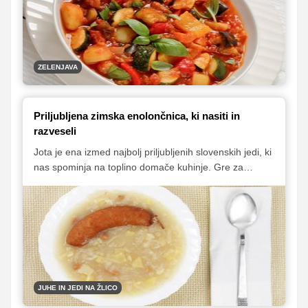
ZELENJAVA
Priljubljena zimska enolončnica, ki nasiti in
razveseli
Jota je ena izmed najbolj priljubljenih slovenskih jedi, ki
nas spominja na toplino domače kuhinje. Gre za
enostavno in hranilno bogato enolončnico, ki je še
posebej priljubljena v zimskih mesecih. Najbolj znana
različica je s kislim zeljem, vendar pa v nekaterih delih
Slovenije pripravljajo tudi joto z repo, ki prav tako slovi
po svoji preprostosti in odličnem okusu.
JUHE IN JEDI NA ŽLICO