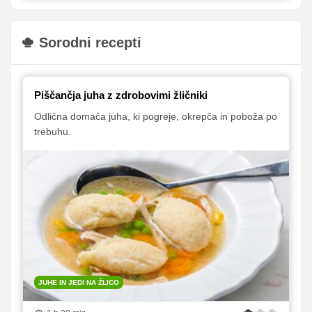
Sorodni recepti
Piščančja juha z zdrobovimi žličniki
Odlična domača juha, ki pogreje, okrepča in poboža po
trebuhu.
JUHE IN JEDI NA ŽLICO