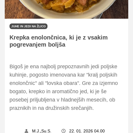
JUHE IN JEDI NA ŽLICO
Krepka enolončnica, ki je z vsakim
pogrevanjem boljša
Bigoš je ena najbolj prepoznavnih jedi poljske
kuhinje, pogosto imenovana kar "kralj poljskih
enolončnic" ali "lovska obara". Gre za izjemno
bogato, krepko in aromatično jed, ki je še
posebej priljubljena v hladnejših mesecih, ob
praznikih in na družinskih srečanjih.
,
M.J.
Su.S.
22. 01. 2026 04.00