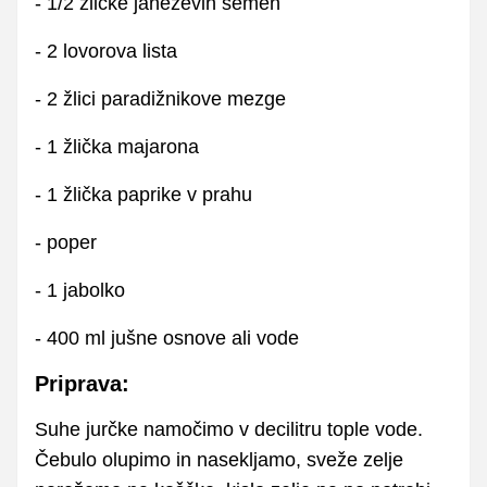
- 1/2 žličke janeževih semen
- 2 lovorova lista
- 2 žlici paradižnikove mezge
- 1 žlička majarona
- 1 žlička paprike v prahu
- poper
- 1 jabolko
- 400 ml jušne osnove ali vode
Priprava:
Suhe jurčke namočimo v decilitru tople vode.
Čebulo olupimo in nasekljamo, sveže zelje