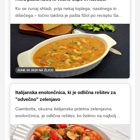
Ko se zunaj shladi, prija nekaj toplega, nasitnega in
dišečega – točno takšna je pašta fižol po receptu Sanje
Sirk. Priljubljena primorska enolončnica, pripravljena v
manj kot eni uri, vas bo navdušila z bogatim okusom in
preprostostjo. Idealna izbira za hitro, domače in
hranljivo kosilo v hladnih dneh.
JUHE IN JEDI NA ŽLICO
Italijanska enolončnica, ki je odlična rešitev za
"odvečno" zelenjavo
Ciambotta, okusna italijanska poletna zelenjavna
enolončnica, je odlična rešitev, ko želimo na najbolj
okusen način porabiti "odvečno" zelenjavo oziroma v
en lonec zmetati vse, kar trenutno raste na vrtu.