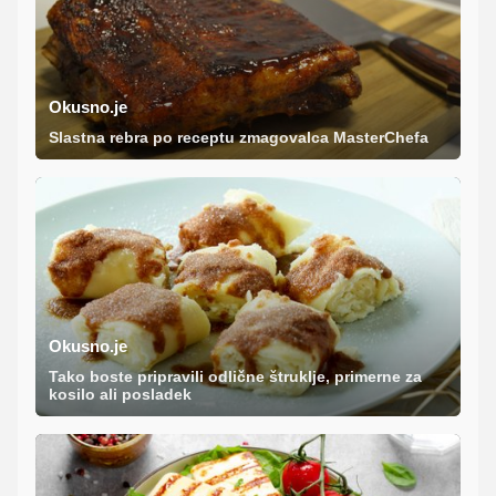
Okusno.je
Slastna rebra po receptu zmagovalca MasterChefa
Okusno.je
Tako boste pripravili odlične štruklje, primerne za
kosilo ali posladek