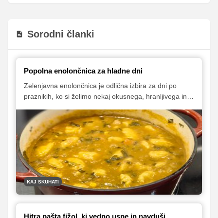
Sorodni članki
Popolna enolončnica za hladne dni
Zelenjavna enolončnica je odlična izbira za dni po
praznikih, ko si želimo nekaj okusnega, hranljivega in
lahko prebavljivega. Recept Sanje Sirk združuje bogat
zelenjavni okus in nežne zdrobove cmoke, ki jed
prijetno obogatijo, ne da bi obremenili želodec.
KAJ SKUHATI
Hitra pašta fižol, ki vedno uspe in navduši