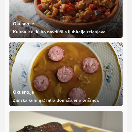
Okusno.je
Kultna jed, ki bo navdušila ljubitelje zelenjave
Okusno.je
Zimska kuhinja: hitra domača enolončnica