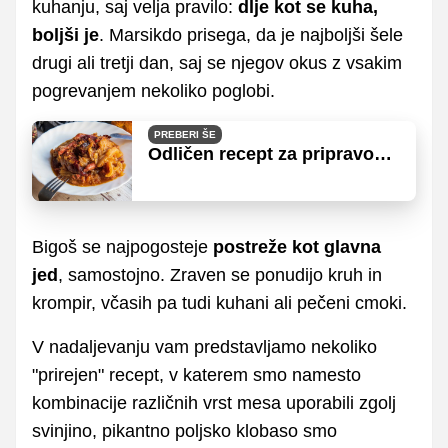
kuhanju, saj velja pravilo:
dlje kot se kuha,
boljši je
. Marsikdo prisega, da je najboljši šele
drugi ali tretji dan, saj se njegov okus z vsakim
pogrevanjem nekoliko poglobi.
PREBERI ŠE
Odličen recept za pripravo
kislega zelja, ki ni sarma ali
segedin
Bigoš se najpogosteje
postreže kot glavna
jed
, samostojno. Zraven se ponudijo kruh in
krompir, včasih pa tudi kuhani ali pečeni cmoki.
V nadaljevanju vam predstavljamo nekoliko
"prirejen" recept, v katerem smo namesto
kombinacije različnih vrst mesa uporabili zgolj
svinjino, pikantno poljsko klobaso smo