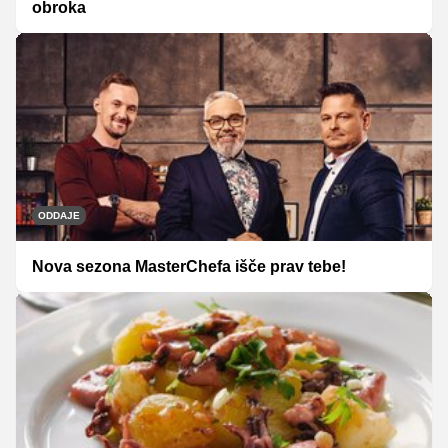
obroka
ODDAJE
Nova sezona MasterChefa išče prav tebe!