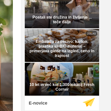
Postali ste družina in življenje ...
teče dalje
OGLAS
Embalaža za pecivo: karton,
plastika ali BIO material –
primerjava glede na izgled, ceno in
trajnost
10 let in več kot 1.300 lokacij Fresh
Corner
E-novice