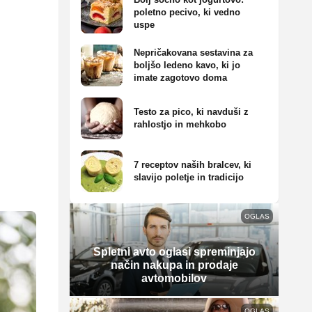
poletno pecivo, ki vedno
uspe
Nepričakovana sestavina za
boljšo ledeno kavo, ki jo
imate zagotovo doma
Testo za pico, ki navduši z
rahlostjo in mehkobo
7 receptov naših bralcev, ki
slavijo poletje in tradicijo
OGLAS
Spletni avto oglasi spreminjajo
način nakupa in prodaje
avtomobilov
OGLAS