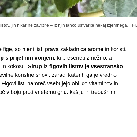
ov, jih nikar ne zavrzite – iz njih lahko ustvarite nekaj izjemnega.
F
ige, so njeni listi prava zakladnica arome in koristi.
up s prijetnim vonjem
, ki preseneti z nežno, a
 in kokosu.
Sirup iz figovih listov je vsestransko
evilne koristne snovi, zaradi katerih ga je vredno
 Figovi listi namreč vsebujejo obilico vitaminov in
oč v boju proti vnetemu grlu, kašlju in trebušnim