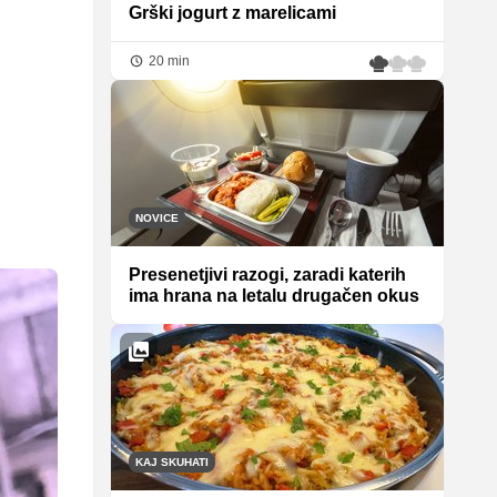
Grški jogurt z marelicami
20 min
NOVICE
Presenetjivi razogi, zaradi katerih
ima hrana na letalu drugačen okus
KAJ SKUHATI