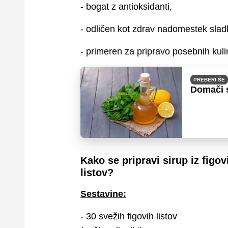
- bogat z antioksidanti,
- odličen kot zdrav nadomestek sladko
- primeren za pripravo posebnih kulin
PREBERI ŠE
Domači s
Kako se pripravi sirup iz figov
listov?
Sestavine:
- 30 svežih figovih listov