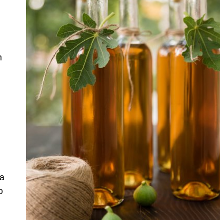
h
.
na
o