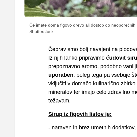
Če imate doma figovo drevo ali dostop do neoporečnih list
Shutterstock
Čeprav smo bolj navajeni na plodove f
Iz njih lahko pripravimo
čudovit sir
prepoznavno aromo, podobno vanilji
uporaben
, poleg tega pa vsebuje št
vključiti v domačo kulinarično zbirko.
mineralov ter imajo celo zdravilno m
težavam.
Sirup iz figovih listov je:
- naraven in brez umetnih dodatkov,