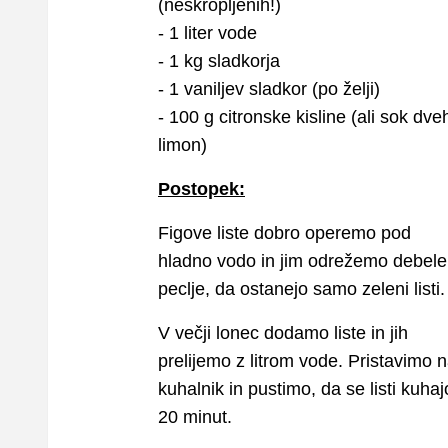
(neškropljenih!)
- 1 liter vode
- 1 kg sladkorja
- 1 vaniljev sladkor (po želji)
- 100 g citronske kisline (ali sok dve
limon)
Postopek:
Figove liste dobro operemo pod
hladno vodo in jim odrežemo debele
peclje, da ostanejo samo zeleni listi
V večji lonec dodamo liste in jih
prelijemo z litrom vode. Pristavimo 
kuhalnik in pustimo, da se listi kuhaj
20 minut.