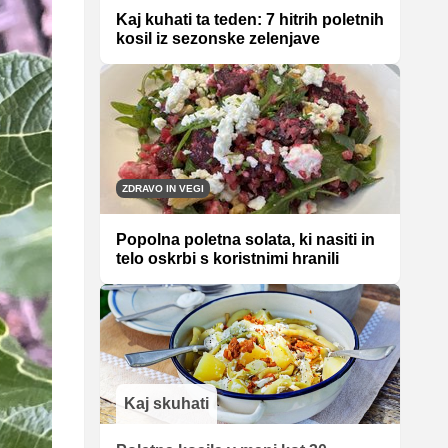
Kaj kuhati ta teden: 7 hitrih poletnih
kosil iz sezonske zelenjave
ZDRAVO IN VEGI
Popolna poletna solata, ki nasiti in
telo oskrbi s koristnimi hranili
Kaj skuhati