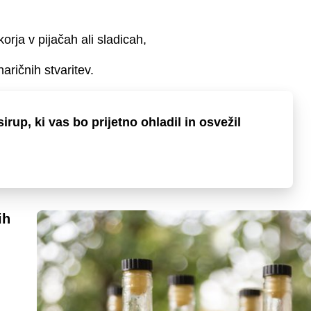
rja v pijačah ali sladicah,
aričnih stvaritev.
irup, ki vas bo prijetno ohladil in osvežil
ih