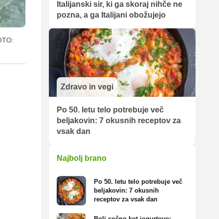
Italijanski sir, ki ga skoraj nihče ne
pozna, a ga Italijani obožujejo
OTO:
Zdravo in vegi
Po 50. letu telo potrebuje več
beljakovin: 7 okusnih receptov za
vsak dan
Najbolj brano
Po 50. letu telo potrebuje več
beljakovin: 7 okusnih
receptov za vsak dan
Bolj sočno kot jogurtovo: