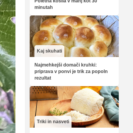
Poletna kosila v manj kot 30
minutah
Kaj skuhati
Najmehkejši domači kruhki:
priprava v ponvi je trik za popoln
rezultat
Triki in nasveti