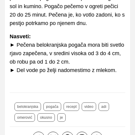
sol in kumino. Pogačo pečemo v ogreti pečici
20 do 25 minut. Pečena je, ko votlo zadoni, ko s
pestjo potrkamo po njenem dnu.
Nasveti:
► Pečena belokranjska pogača mora biti svetlo
rjavo zapečena, v sredini visoka od 3 do 4 cm,
ob robu pa od 1 do 2 cm.
► Del vode po želji nadomestimo z mlekom.
belokranjska
pogača
recept
video
adi
omerović
okusno
je