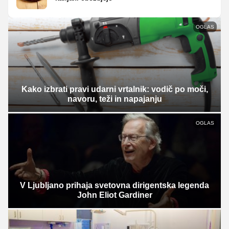
OGLAS
Kako izbrati pravi udarni vrtalnik: vodič po moči,
navoru, teži in napajanju
OGLAS
V Ljubljano prihaja svetovna dirigentska legenda
John Eliot Gardiner