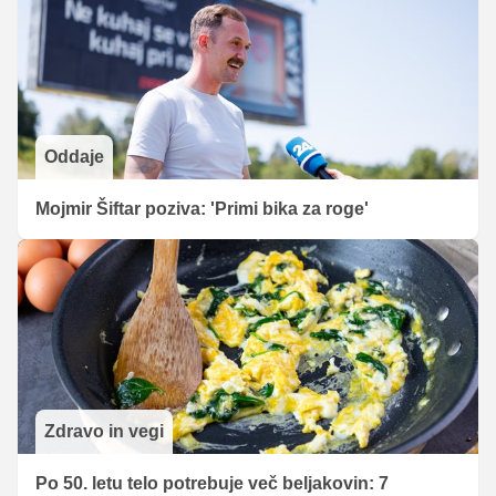
Oddaje
Mojmir Šiftar poziva: 'Primi bika za roge'
Zdravo in vegi
Po 50. letu telo potrebuje več beljakovin: 7