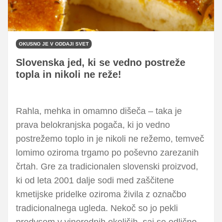
OKUSNO JE V ODDAJI SVET
Slovenska jed, ki se vedno postreže
topla in nikoli ne reže!
Rahla, mehka in omamno dišeča – taka je
prava belokranjska pogača, ki jo vedno
postrežemo toplo in je nikoli ne režemo, temveč
lomimo oziroma trgamo po poševno zarezanih
črtah. Gre za tradicionalen slovenski proizvod,
ki od leta 2001 dalje sodi med zaščitene
kmetijske pridelke oziroma živila z označbo
tradicionalnega ugleda. Nekoč so jo pekli
predvsem v vinorodnih okoliših, saj se odlično