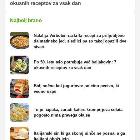
okusnih receptov za vsak dan
Najbolj brano
Natalija Verboten razkrila recept za priljubljeno
dalmatinsko jed, sledilci pa so takoj opazili dve
stvari
Po 50. letu telo potrebuje več beljakovin: 7
okusnih receptov za vsak dan
Bolj sočno kot jogurtovo: poletno pecivo, ki
vedno uspe
To je napaka, zaradi katere krompirjeva solata
pogosto nima pravega okusa
Italijanski sir, ki ga skoraj nihče ne pozna, a ga
Italijani obožujejo