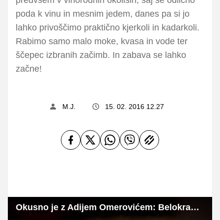
poda k vinu in mesnim jedem, danes pa si jo
lahko privoščimo praktično kjerkoli in kadarkoli.
Rabimo samo malo moke, kvasa in vode ter
ščepec izbranih začimb. In zabava se lahko
začne!
M.J.
15. 02. 2016 12.27
Okusno je z Adijem Omerovićem: Belokranjska pogača