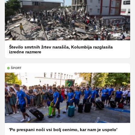
Število smrtnih žrtev narašča, Kolumbija razglasila
izredne razmere
ŠPORT
'Po prespani noči vsi bolj cenimo, kar nam je uspelo'