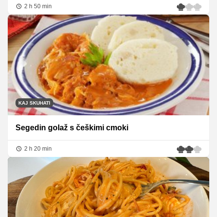
2 h 50 min
KAJ SKUHATI
Segedin golaž s češkimi cmoki
2 h 20 min