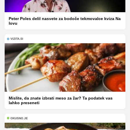
Peter Poles delil nasvete za bodoče tekmovalce kviza Na
lovu
VIZITA.SI
Mislite, da znate izbrati meso za žar? Ta podatek vas
lahko preseneti
OKUSNO.JE