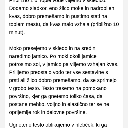
Približno 1 dl tople vode vlijemo v skledico.
Dodamo sladkor, eno žlico moke in nadrobljen
kvas, dobro premešamo in pustimo stati na
toplem mestu, da kvas malo vzhaja (približno 10
minut).
Moko presejemo v skledo in na sredini
naredimo jamico. Po moki okoli jamice
potrosimo sol, v jamico pa vlijemo vzhajan kvas.
Prilijemo preostalo vodo ter vse sestavine s
prsti ali žlico dobro premešamo, da se sprimejo
v grobo testo. Testo tresemo na pomokano
površino, kjer ga gnetemo toliko časa, da
postane mehko, voljno in elastično ter se ne
oprijemlje rok in delovne površine.
Ugneteno testo oblikujemo v hlebček, ki ga