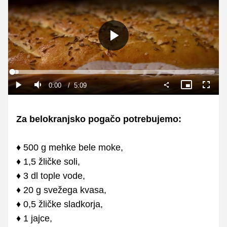
Predvajaj
Loaded
:
3.21%
Current
0:00
/
Duration
5:09
Predvajaj
Tiho
Slika
Celoza
v
način
sliki
Time
Za belokranjsko pogačo potrebujemo:
♦ 500 g mehke bele moke,
♦ 1,5 žličke soli,
♦ 3 dl tople vode,
♦ 20 g svežega kvasa,
♦ 0,5 žličke sladkorja,
♦ 1 jajce,