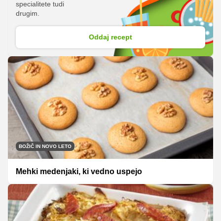
specialitete tudi
drugim.
Oddaj recept
BOŽIČ IN NOVO LETO
Mehki medenjaki, ki vedno uspejo