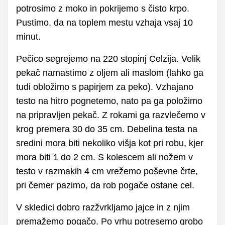
potrosimo z moko in pokrijemo s čisto krpo.
Pustimo, da na toplem mestu vzhaja vsaj 10
minut.
Pečico segrejemo na 220 stopinj Celzija. Velik
pekač namastimo z oljem ali maslom (lahko ga
tudi obložimo s papirjem za peko). Vzhajano
testo na hitro pognetemo, nato pa ga položimo
na pripravljen pekač. Z rokami ga razvlečemo v
krog premera 30 do 35 cm. Debelina testa na
sredini mora biti nekoliko višja kot pri robu, kjer
mora biti 1 do 2 cm. S kolescem ali nožem v
testo v razmakih 4 cm vrežemo poševne črte,
pri čemer pazimo, da rob pogače ostane cel.
V skledici dobro razžvrkljamo jajce in z njim
premažemo pogačo. Po vrhu potresemo grobo