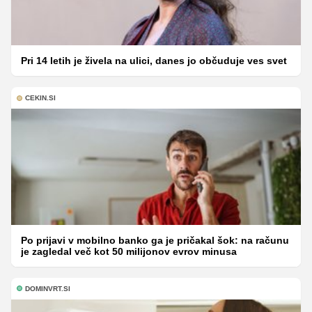
Pri 14 letih je živela na ulici, danes jo občuduje ves svet
CEKIN.SI
Po prijavi v mobilno banko ga je pričakal šok: na računu
je zagledal več kot 50 milijonov evrov minusa
DOMINVRT.SI