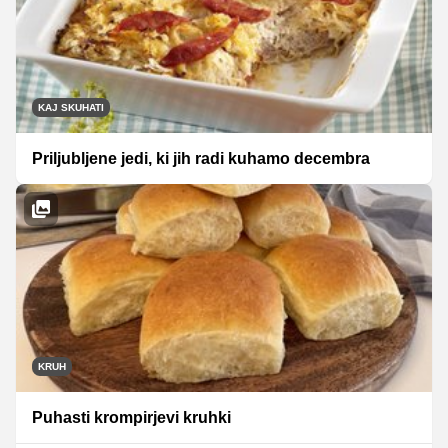
KAJ SKUHATI
Priljubljene jedi, ki jih radi kuhamo decembra
KRUH
Puhasti krompirjevi kruhki