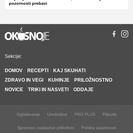
pozornosti prebavi
Sekcije:
DOMOV
RECEPTI
KAJ SKUHATI
ZDRAVO IN VEGI
KUHINJE
PRILOŽNOSTNO
NOVICE
TRIKI IN NASVETI
ODDAJE
Oglaševanje
Uredništvo
PRO PLUS
Piškotki
Spremeni nastavitve piškotkov
Politika zasebnosti