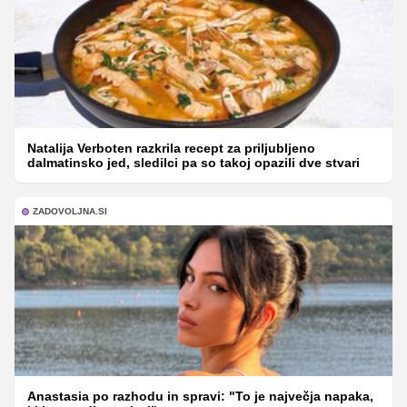
Natalija Verboten razkrila recept za priljubljeno
dalmatinsko jed, sledilci pa so takoj opazili dve stvari
ZADOVOLJNA.SI
Anastasia po razhodu in spravi: "To je največja napaka,