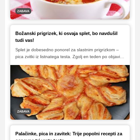
recept preizkusite v domači kuhinji.
ZABAVA
Božanski prigrizek, ki osvaja splet, bo navdušil
tudi vas!
Splet je dobesedno ponorel za slastnim prigrizkom –
pica zvitki iz listnatega testa. Zgolj en teden po objavi
videa na Facebooku, ga je všečkala že več kot
milijarda ljudi. Prigrizek je odlična ideja za domačo
zabavo, marsikdo pa se bo strinjal, da je slastna pica
lahko tudi izvrstno kosilo ali večerja.
ZABAVA
Palačinke, pica in zavitek: Trije popolni recepti za