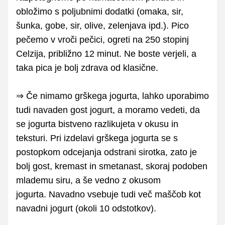
obložimo s poljubnimi dodatki (omaka, sir,
šunka, gobe, sir, olive, zelenjava ipd.). Pico
pečemo v vroči pečici, ogreti na 250 stopinj
Celzija, približno 12 minut. Ne boste verjeli, a
taka pica je bolj zdrava od klasične.
⇒ Če nimamo grškega jogurta, lahko uporabimo
tudi navaden gost jogurt, a moramo vedeti, da
se jogurta bistveno razlikujeta v okusu in
teksturi. Pri izdelavi grškega jogurta se s
postopkom odcejanja odstrani sirotka, zato je
bolj gost, kremast in smetanast, skoraj podoben
mlademu siru, a še vedno z okusom
jogurta. Navadno vsebuje tudi več maščob kot
navadni jogurt (okoli 10 odstotkov).