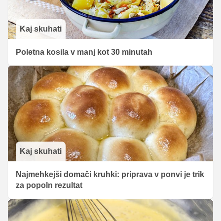
Kaj skuhati
Poletna kosila v manj kot 30 minutah
Kaj skuhati
Najmehkejši domači kruhki: priprava v ponvi je trik
za popoln rezultat