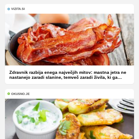
VIZITA.SI
Zdravnik razbija enega največjih mitov: mastna jetra ne
nastanejo zaradi slanine, temveč zaradi živila, ki ga
imamo vsi radi
OKUSNO.JE