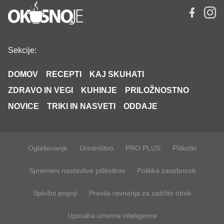
Sekcije:
DOMOV
RECEPTI
KAJ SKUHATI
ZDRAVO IN VEGI
KUHINJE
PRILOŽNOSTNO
NOVICE
TRIKI IN NASVETI
ODDAJE
Oglaševanje
Uredništvo
PRO PLUS
Piškotki
Spremeni nastavitve piškotkov
Politika zasebnosti
Splošni pogoji
Pravila ravnanja za zaščito otrok
Uporaba umetne inteligence