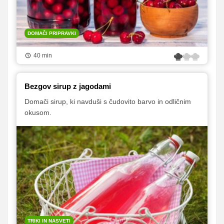
DOMAČI PRIPRAVKI
40 min
Bezgov sirup z jagodami
Domači sirup, ki navduši s čudovito barvo in odličnim
okusom.
TRIKI IN NASVETI