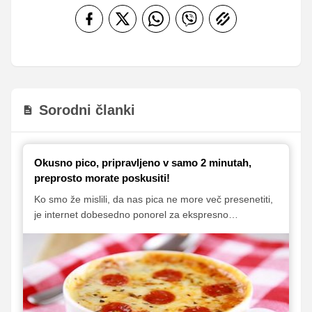
Sorodni članki
Okusno pico, pripravljeno v samo 2 minutah,
preprosto morate poskusiti!
Ko smo že mislili, da nas pica ne more več presenetiti,
je internet dobesedno ponorel za ekspresno
pripravljeno pico v skodelici. Za pripravo potrebujemo
mikrovalovno pečico, 2 minuti, skodelico in klasične
sestavine, kot so moka, olje, paradižnikova omaka,
nariban sir in salama. Ker je priprava tako hitra in
preposta, pica pa neverjetno sočna in okusna, smo
prepričani, da boste že našli tistih nekaj minut, da