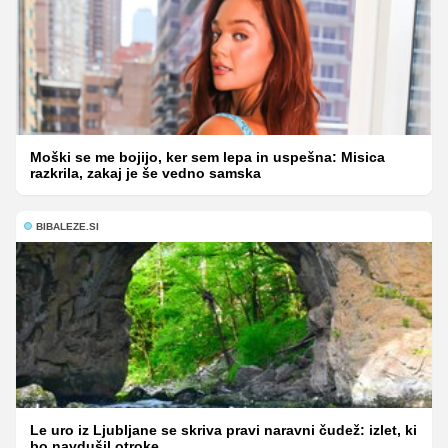
Moški se me bojijo, ker sem lepa in uspešna: Misica
razkrila, zakaj je še vedno samska
BIBALEZE.SI
Le uro iz Ljubljane se skriva pravi naravni čudež: izlet, ki
bo navdušil otroke