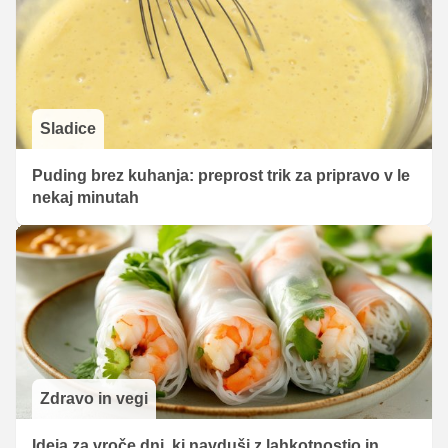
Sladice
Puding brez kuhanja: preprost trik za pripravo v le
nekaj minutah
Zdravo in vegi
Ideja za vroče dni, ki navduši z lahkotnostjo in