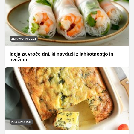
ZDRAVO IN VEGI
Ideja za vroče dni, ki navduši z lahkotnostjo in
svežino
KAJ SKUHATI