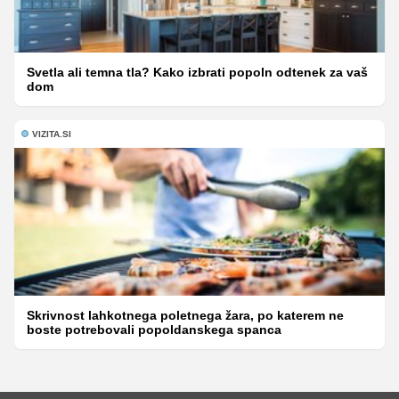
Svetla ali temna tla? Kako izbrati popoln odtenek za vaš
dom
VIZITA.SI
Skrivnost lahkotnega poletnega žara, po katerem ne
boste potrebovali popoldanskega spanca