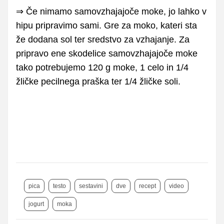
⇒ Če nimamo samovzhajajoče moke, jo lahko v
hipu pripravimo sami. Gre za moko, kateri sta
že dodana sol ter sredstvo za vzhajanje. Za
pripravo ene skodelice samovzhajajoče moke
tako potrebujemo 120 g moke, 1 celo in 1/4
žličke pecilnega praška ter 1/4 žličke soli.
pica
testo
sestavini
dve
recept
video
jogurt
moka