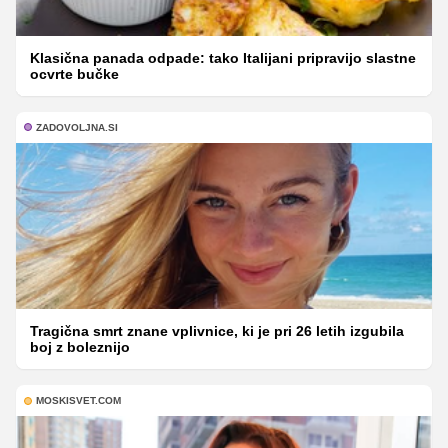
Klasična panada odpade: tako Italijani pripravijo slastne
ocvrte bučke
ZADOVOLJNA.SI
Tragična smrt znane vplivnice, ki je pri 26 letih izgubila
boj z boleznijo
MOSKISVET.COM