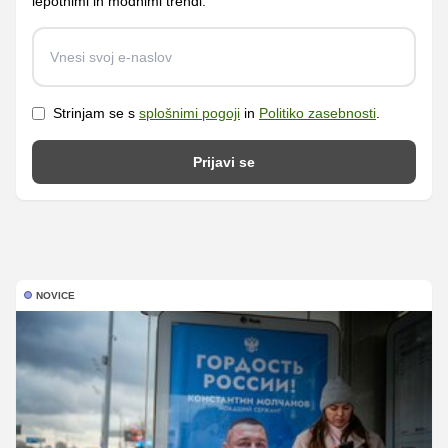
lepotnimi in modnimi trendi.
Strinjam se s
splošnimi pogoji
in
Politiko zasebnosti
.
Prijavi se
NOVICE