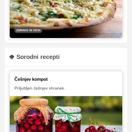
seveda še zdaleč ni vse, kar lahko iz tega zdravega
živila naredimo! Verjeli ali ne, iz cvetače lahko
pripravimo celo testo za pico.
ZDRAVO IN VEGI
Sorodni recepti
Češnjev kompot
Priljubljen češnjev shranek.