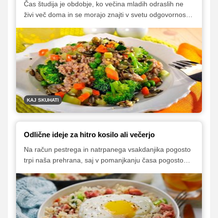
Čas študija je obdobje, ko večina mladih odraslih ne
živi več doma in se morajo znajti v svetu odgovornosti
in samostojnosti, kamor spada tudi skrb za raznoliko in
zdravo prehrano. Študentski boni so lahko odlična
alternativa, vseeno pa je vsake toliko treba poskrbeti
tudi za doma pripravljeno hrano. Kaj si torej lahko
študent v majhni študentski kuhinji na hitro ter zdravo
skuha?
KAJ SKUHATI
Odlične ideje za hitro kosilo ali večerjo
Na račun pestrega in natrpanega vsakdanjika pogosto
trpi naša prehrana, saj v pomanjkanju časa pogosto
posegamo po že pripravljenih jedeh, ki jih dobimo v
trgovinah ali pa si jih naročimo na dom. Vendar ni
treba, da je tako. Če bomo imeli primerno založeno
shrambo in hladilnik, bomo lahko že zgolj v pol ure
pripravili okusno kosilo ali večerjo. Poglejmo si, katera