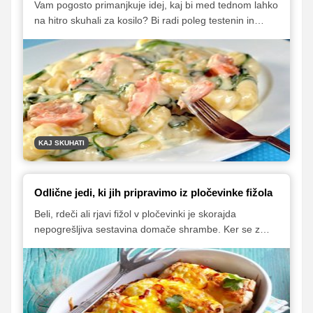
Vam pogosto primanjkuje idej, kaj bi med tednom lahko
na hitro skuhali za kosilo? Bi radi poleg testenin in
mesa v omaki pripravili še kaj drugega? V članku vam
ponujamo 10 zanimivih in okusnih zimskih jedi, katerih
priprava vam ne bo vzela več kot 35 minut časa.
KAJ SKUHATI
Odlične jedi, ki jih pripravimo iz pločevinke fižola
Beli, rdeči ali rjavi fižol v pločevinki je skorajda
nepogrešljiva sestavina domače shrambe. Ker se z
njegovo uporabo izognemo dolgotrajnemu namakanju
in kuhanju, je odlična izbira za pripravo okusnih
obrokov tudi med tednom, ko nam pogosto primanjkuje
časa. Da pa ga ne boste vedno znova uporabljali samo
kot dodatek različnim solatam, vam v nadaljevanju