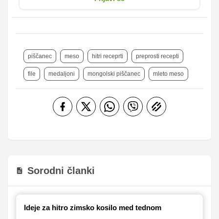
piščanec
meso
hitri receprti
preprosti recepti
file
medaljoni
mongolski piščanec
mleto meso
Sorodni članki
Ideje za hitro zimsko kosilo med tednom