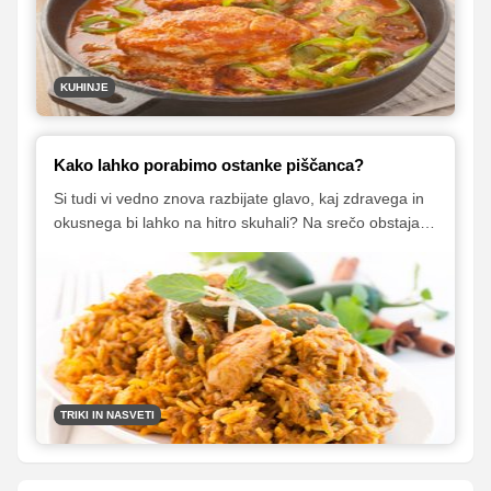
začimb in izbrane zakuhe se pač težko upremo. Tudi
takrat, ko se spopadamo z boleznijo, saj naj bi po
ljudskem izročilu čista kokošja juha okrepčala telo in
nam dala novih moči.
KUHINJE
Kako lahko porabimo ostanke piščanca?
Si tudi vi vedno znova razbijate glavo, kaj zdravega in
okusnega bi lahko na hitro skuhali? Na srečo obstajajo
načini, s katerimi si lahko delo v kuhinji zelo olajšamo.
TRIKI IN NASVETI