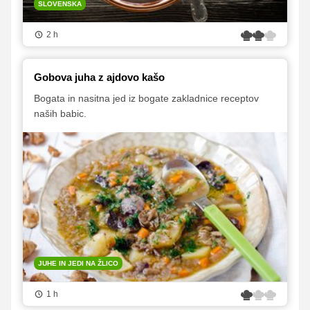
SLOVENSKA
2 h
Gobova juha z ajdovo kašo
Bogata in nasitna jed iz bogate zakladnice receptov
naših babic.
JUHE IN JEDI NA ŽLICO
1 h