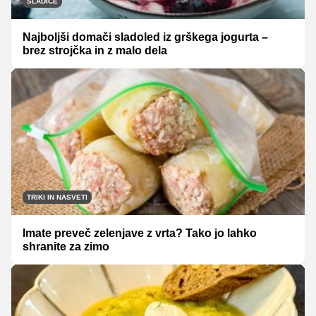
SLADICE
Najboljši domači sladoled iz grškega jogurta –
brez strojčka in z malo dela
TRIKI IN NASVETI
Imate preveč zelenjave z vrta? Tako jo lahko
shranite za zimo