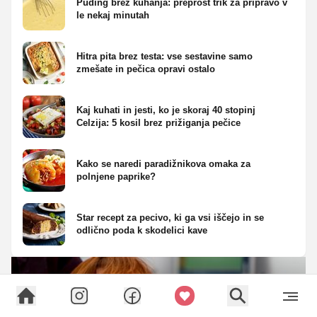
Puding brez kuhanja: preprost trik za pripravo v
le nekaj minutah
Hitra pita brez testa: vse sestavine samo
zmešate in pečica opravi ostalo
Kaj kuhati in jesti, ko je skoraj 40 stopinj
Celzija: 5 kosil brez prižiganja pečice
Kako se naredi paradižnikova omaka za
polnjene paprike?
Star recept za pecivo, ki ga vsi iščejo in se
odlično poda k skodelici kave