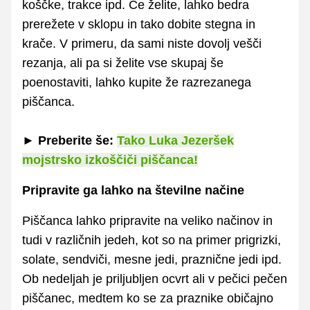
koščke, trakce ipd. Če želite, lahko bedra
prerežete v sklopu in tako dobite stegna in
krače. V primeru, da sami niste dovolj vešči
rezanja, ali pa si želite vse skupaj še
poenostaviti, lahko kupite že razrezanega
piščanca.
► Preberite še:
Tako Luka Jezeršek
mojstrsko izkoščiči piščanca!
Pripravite ga lahko na številne načine
Piščanca lahko pripravite na veliko načinov in
tudi v različnih jedeh, kot so na primer prigrizki,
solate, sendviči, mesne jedi, praznične jedi ipd.
Ob nedeljah je priljubljen ocvrt ali v pečici pečen
piščanec, medtem ko se za praznike običajno