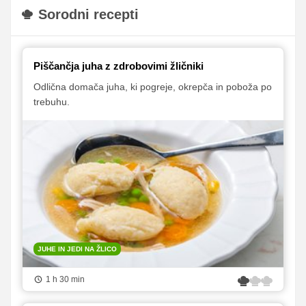
Sorodni recepti
Piščančja juha z zdrobovimi žličniki
Odlična domača juha, ki pogreje, okrepča in poboža po
trebuhu.
JUHE IN JEDI NA ŽLICO
1 h 30 min