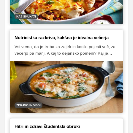
predstavljamo deset okusnih jedi, ki vsebujejo fižol iz
pločevinke.
KAJ SKUHATI
Nutricistka razkriva, kakšna je idealna večerja
Vsi vemo, da je treba za zajtrk in kosilo pojesti več, za
večerjo pa manj. A kaj to dejansko pomeni? Kaj je
ravno prav? Kaj pa je preveč? In katera živila izbrati?
Za pojasnilo smo prosili prehransko strokovnjakinjo
Karlo Klander, ki nam je dala tudi nekaj predlogov
jesenskih zdravih obrokov.
ZDRAVO IN VEGI
Hitri in zdravi študentski obroki