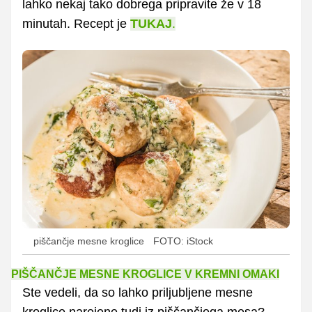
lahko nekaj tako dobrega pripravite že v 18
minutah. Recept je
TUKAJ
.
piščančje mesne kroglice
FOTO: iStock
PIŠČANČJE MESNE KROGLICE V KREMNI OMAKI
Ste vedeli, da so lahko priljubljene mesne
kroglice narejene tudi iz piščančjega mesa?