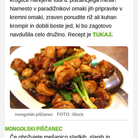
Namesto v paradižnikovi omaki jih pripravite v
kremni omaki, zraven ponudite riž ali kuhan
krompir in dobili boste jed, ki bo zagotovo
navdušila celo družino. Recept je
TUKAJ.
mongolski piščanec
FOTO: iStock
MONGOLSKI PIŠČANEC
Če obožujete mešanico sladkih, slanih in