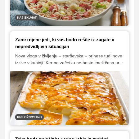
živila bi morali imeti za hitro pripravo jedi vedno pri roki
in kakšne jedi lahko iz njih na hitro pripravimo.
KAJ SKUHATI
Zamrznjene jedi, ki vas bodo rešile iz zagate v
nepredvidljivih situacijah
Nova vloga v življenju – starševska – prinese tudi nove
izzive v kuhinji. Ker na začetku ne boste imeli časa ure
in ure smukati se okrog štedilnika, si lahko vnaprej
pripravite jedi in jih zamrznete. Tako ne boste v skrbeh,
ko bodo sorodniki in prijatelji prišli pogledat dojenčka,
prav tako pa tudi vi zaradi pomanjkanja časa ne boste
jedli hitre in nezdrave hrane.
PRILOŽNOSTNO