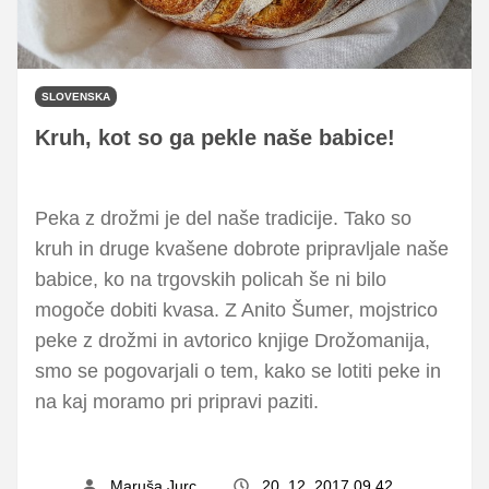
SLOVENSKA
Kruh, kot so ga pekle naše babice!
Peka z drožmi je del naše tradicije. Tako so
kruh in druge kvašene dobrote pripravljale naše
babice, ko na trgovskih policah še ni bilo
mogoče dobiti kvasa. Z Anito Šumer, mojstrico
peke z drožmi in avtorico knjige Drožomanija,
smo se pogovarjali o tem, kako se lotiti peke in
na kaj moramo pri pripravi paziti.
Maruša Jurc
20. 12. 2017 09.42