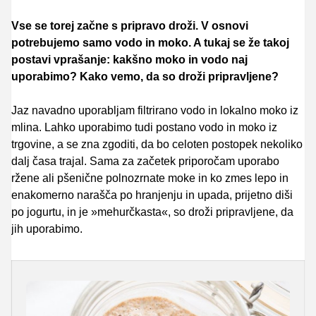
Vse se torej začne s pripravo droži. V osnovi
potrebujemo samo vodo in moko. A tukaj se že takoj
postavi vprašanje: kakšno moko in vodo naj
uporabimo? Kako vemo, da so droži pripravljene?
Jaz navadno uporabljam filtrirano vodo in lokalno moko iz
mlina. Lahko uporabimo tudi postano vodo in moko iz
trgovine, a se zna zgoditi, da bo celoten postopek nekoliko
dalj časa trajal. Sama za začetek priporočam uporabo
ržene ali pšenične polnozrnate moke in ko zmes lepo in
enakomerno narašča po hranjenju in upada, prijetno diši
po jogurtu, in je »mehurčkasta«, so droži pripravljene, da
jih uporabimo.