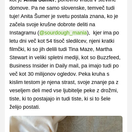
domove.
Pa ne samo slovenske, temveč tudi
tuje! Anita Šumer je svetu postala znana, ko je
začela svoje krušne dobrote deliti na
Instagramu (
@sourdough_mania
), kjer ima po
letu dni več kot 54 tisoč sledilcev, njeni kratki
filmčki, ki so jih delili tudi Tina Maze, Martha
Stewart in veliki spletni mediji, kot so Buzzfeed,
Business Insider in Daily mail, pa imajo tudi po
več kot 30 milijonov ogledov. Peka kruha s
kislim testom je njena strast, svoje znanje pa z
veseljem deli med vse ljubitelje peke z drožmi,
tiste, ki to postajajo in tudi tiste, ki si to šele
želijo postati.