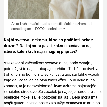
Anita kruh okrašuje tudi s pomočjo šablon oziroma t. i.
stencillingom.
FOTO: osebni arhiv
Kaj bi svetovali nekomu, ki se bo prvič lotil peke z
drožmi? Na kaj mora paziti, kakšne sestavine naj
izbere, kateri kruh naj si najprej pripravi?
Vsekakor bi začetnikom svetovala, naj bodo vztrajni,
potrpežljivi in naj ne obupajo prehitro. Tudi če po dveh ali
treh dneh ne bo nič, naj še kar vztrajajo, saj lahko včasih
traja dalj časa, da celotna zmes oživi. To ni neka huda
znanost, to je naravni/domači kvas oziroma najstarejše
vzhajalno stredstvo. Za začetek je najbolje narediti kruh iz
pšenične moke, saj je postopek najlažji. Bela moka ima
boljši gluten in testo boste zato lažje oblikovali in kruh bo