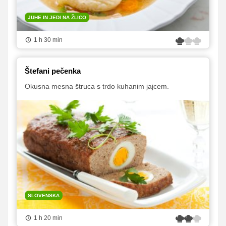
JUHE IN JEDI NA ŽLICO
1 h 30 min
Štefani pečenka
Okusna mesna štruca s trdo kuhanim jajcem.
SLOVENSKA
1 h 20 min