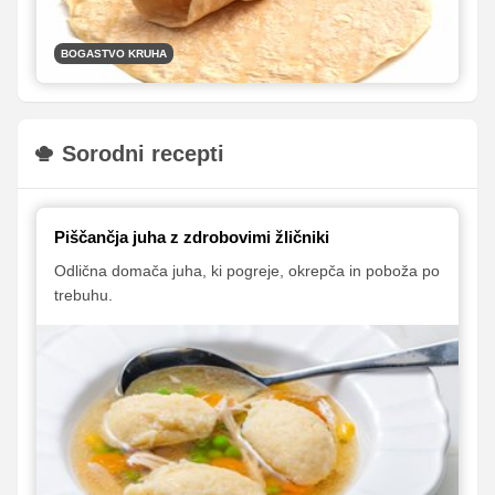
BOGASTVO KRUHA
Sorodni recepti
Piščančja juha z zdrobovimi žličniki
Odlična domača juha, ki pogreje, okrepča in poboža po
trebuhu.