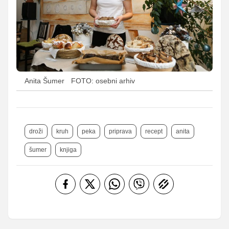
Anita Šumer
FOTO: osebni arhiv
droži
kruh
peka
priprava
recept
anita
šumer
knjiga