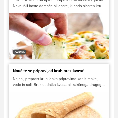
Navdušili boste domače ali goste, ki bodo slasten kruh
v hipu 'zmazali'. Poglejte si, kako se jed pripravi, potem
pa zavihajte rokave in opojno dišeč kruh s čebulo,
česnom in sirom poskusite tudi vi!
ZABAVA
Naučite se pripravljati kruh brez kvasa!
Najbolj preprost kruh lahko pripravimo kar iz moke,
vode in soli. Brez dodatka kvasa ali kakšnega drugega
sredstva za vzhajanje. Gre za nekoliko bolj preprost
način priprave kruha, ki se je ohranil povsod po svetu.
Tudi pri nas!