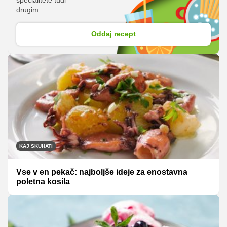
specialitete tudi
drugim.
Oddaj recept
KAJ SKUHATI
Vse v en pekač: najboljše ideje za enostavna
poletna kosila