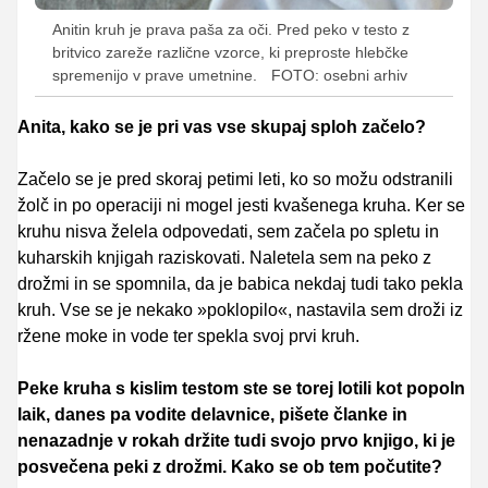
Anitin kruh je prava paša za oči. Pred peko v testo z
britvico zareže različne vzorce, ki preproste hlebčke
spremenijo v prave umetnine.
FOTO: osebni arhiv
Anita, kako se je pri vas vse skupaj sploh začelo?
Začelo se je pred skoraj petimi leti, ko so možu odstranili
žolč in po operaciji ni mogel jesti kvašenega kruha. Ker se
kruhu nisva želela odpovedati, sem začela po spletu in
kuharskih knjigah raziskovati. Naletela sem na peko z
drožmi in se spomnila, da je babica nekdaj tudi tako pekla
kruh. Vse se je nekako »poklopilo«, nastavila sem droži iz
ržene moke in vode ter spekla svoj prvi kruh.
Peke kruha s kislim testom ste se torej lotili kot popoln
laik, danes pa vodite delavnice, pišete članke in
nenazadnje v rokah držite tudi svojo prvo knjigo, ki je
posvečena peki z drožmi. Kako se ob tem počutite?