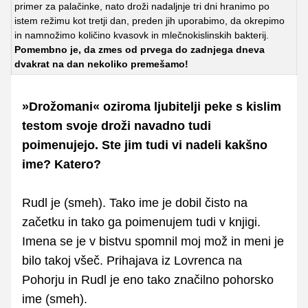
primer za palačinke, nato droži nadaljnje tri dni hranimo po
istem režimu kot tretji dan, preden jih uporabimo, da okrepimo
in namnožimo količino kvasovk in mlečnokislinskih bakterij.
Pomembno je, da zmes od prvega do zadnjega dneva
dvakrat na dan nekoliko premešamo!
»Drožomani« oziroma ljubitelji peke s kislim
testom svoje droži navadno tudi
poimenujejo. Ste jim tudi vi nadeli kakšno
ime? Katero?
Rudl je (smeh). Tako ime je dobil čisto na
začetku in tako ga poimenujem tudi v knjigi.
Imena se je v bistvu spomnil moj mož in meni je
bilo takoj všeč. Prihajava iz Lovrenca na
Pohorju in Rudl je eno tako značilno pohorsko
ime (smeh).