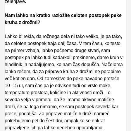
zelenjave.
Nam lahko na kratko razložite celoten postopek peke
kruha z drožmi?
Lahko bi rekla, da ročnega dela ni tako veliko, je pa tako,
da celoten postopek traja dalj časa. V tem času, ko testo
na primer vzhaja, lahko počnemo druge stvari, sam
postopek pa lahko tudi kadarkoli prekinemo, damo kruh v
hladilnik in nadaljujemo, ko nam čas dopušča. Načeloma
lahko rečem, da za pripravo kruha z drožmi ne porabimo
več kot en dan. Od zamesitve do peke navadno preteče
10–15 ur, sam čas pa je odvisen tudi od vrste moke,
temperature prostora, količine in aktivnosti droži. To
seveda velja v primeru, da že imamo aktivne matične
droži, če pa tega nimamo, se sam postopek seveda kar
precej podaljša. Za pripravo matičnih droži namreč
potrebujemo pet do šest dni, ampak ko so enkrat
pripravljene, jih pa lahko nenehno uporabljamo.