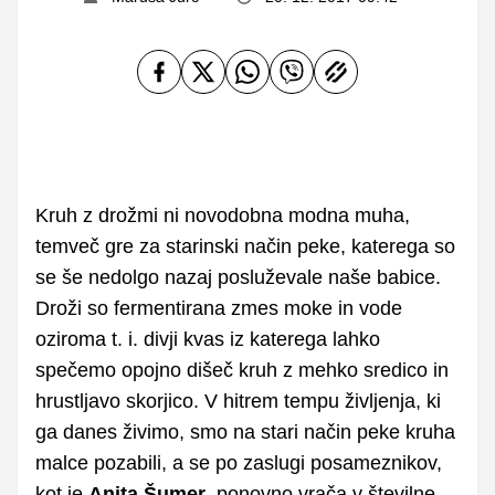
Kruh z drožmi ni novodobna modna muha,
temveč gre za starinski način peke, katerega so
se še nedolgo nazaj posluževale naše babice.
Droži so fermentirana zmes moke in vode
oziroma t. i. divji kvas iz katerega lahko
spečemo opojno dišeč kruh z mehko sredico in
hrustljavo skorjico. V hitrem tempu življenja, ki
ga danes živimo, smo na stari način peke kruha
malce pozabili, a se po zaslugi posameznikov,
kot je
Anita Šumer
, ponovno vrača v številne