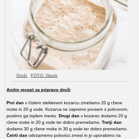
Droži
FOTO: iStock
Anitin recept za pripravo droži
Prvi dan
v čistem steklenem kozarcu zmešamo 20 g ržene
moke in 20 g vode. Kozarca ne zapremo povsem s pokrovom,
pustimo ga toplem mestu.
Drugi dan
v kozarec dodamo 20 g
ržene moke in 20 g vode ter dobro premešamo.
Tretji dan
dodamo 30 g ržene moke in 30 g vode ter dobro premešamo.
Četrti dan
odvzamemo polovico zmesi in jo uporabimo na