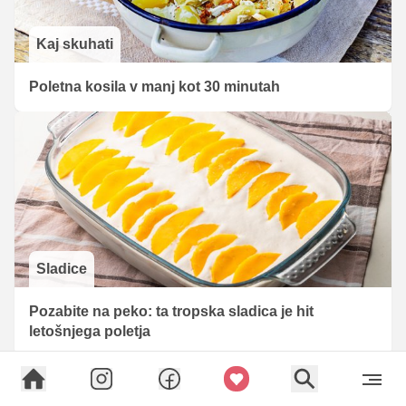
Kaj skuhati
Poletna kosila v manj kot 30 minutah
Sladice
Pozabite na peko: ta tropska sladica je hit
letošnjega poletja