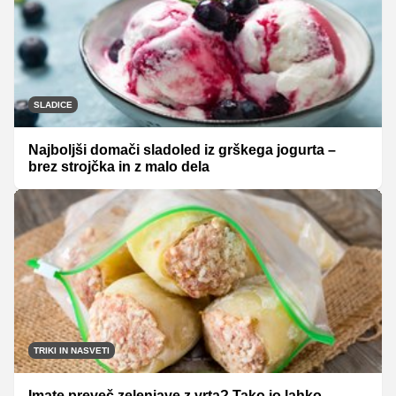
SLADICE
Najboljši domači sladoled iz grškega jogurta –
brez strojčka in z malo dela
TRIKI IN NASVETI
Imate preveč zelenjave z vrta? Tako jo lahko