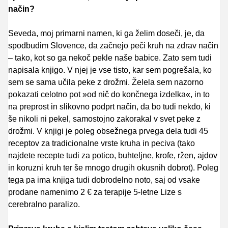
način?
Seveda, moj primarni namen, ki ga želim doseči, je, da
spodbudim Slovence, da začnejo peči kruh na zdrav način
– tako, kot so ga nekoč pekle naše babice. Zato sem tudi
napisala knjigo. V njej je vse tisto, kar sem pogrešala, ko
sem se sama učila peke z drožmi. Želela sem nazorno
pokazati celotno pot »od nič do končnega izdelka«, in to
na preprost in slikovno podprt način, da bo tudi nekdo, ki
še nikoli ni pekel, samostojno zakorakal v svet peke z
drožmi. V knjigi je poleg obsežnega prvega dela tudi 45
receptov za tradicionalne vrste kruha in peciva (tako
najdete recepte tudi za potico, buhteljne, krofe, ržen, ajdov
in koruzni kruh ter še mnogo drugih okusnih dobrot). Poleg
tega pa ima knjiga tudi dobrodelno noto, saj od vsake
prodane namenimo 2 € za terapije 5-letne Lize s
cerebralno paralizo.