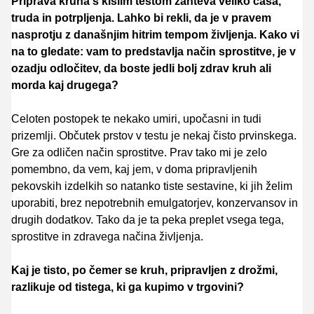
Priprava kruha s kislim testom zahteva veliko časa,
truda in potrpljenja. Lahko bi rekli, da je v pravem
nasprotju z današnjim hitrim tempom življenja. Kako vi
na to gledate: vam to predstavlja način sprostitve, je v
ozadju odločitev, da boste jedli bolj zdrav kruh ali
morda kaj drugega?
Celoten postopek te nekako umiri, upočasni in tudi
prizemlji. Občutek prstov v testu je nekaj čisto prvinskega.
Gre za odličen način sprostitve.
Prav tako mi je zelo
pomembno, da vem, kaj jem, v doma pripravljenih
pekovskih izdelkih so natanko tiste sestavine, ki jih želim
uporabiti, brez nepotrebnih emulgatorjev, konzervansov in
drugih dodatkov. Tako da je ta peka preplet vsega tega,
sprostitve in zdravega načina življenja.
Kaj je tisto, po čemer se kruh, pripravljen z drožmi,
razlikuje od tistega, ki ga kupimo v trgovini?