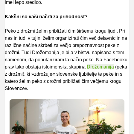
imel lepo sredico.
Kakšni so vaši načrti za prihodnost?
Peko z drožmi želim približati čim širšemu krogu ljudi. Pri
nas in tudi v tujini želim organizirati čim več delavnic in na
različne načine skrbeti za večjo prepoznavnost peke z
drožmi. Tudi Drožomanija je bila v bistvu napisana s tem
namenom, da populariziram ta način peke.
Na Facebooku
prav tako obstaja istoimenska skupina
Drožomanija
(peka
z drožmi), ki »zdrožuje« slovenske ljubitelje te peke in s
katero želim peko z drožmi približati čim večjemu krogu
Slovencev.