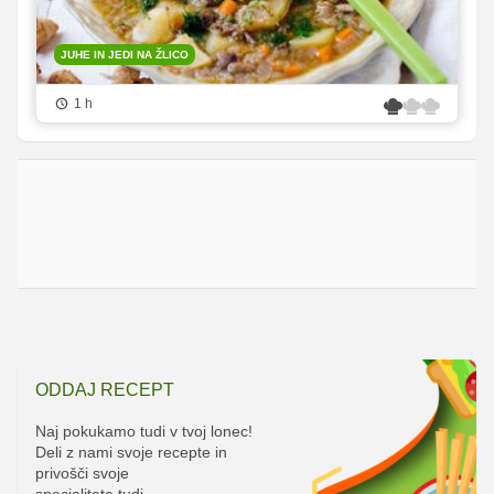
JUHE IN JEDI NA ŽLICO
1 h
ODDAJ RECEPT
Naj pokukamo tudi v tvoj lonec!
Deli z nami svoje recepte in
privošči svoje