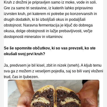
Kruh z drožmi je pripravljen samo iz moke, vode in soli.
Gre za samo tri sestavine, iz katerih lahko pripravimo
izvrsten kruh, pri katerem ni potrebe po konzervansih in
drugih dodatkih, ki bi izboljšali okus in podaljšali
obstojnost. Naravna fermentacija je ključ do dobrega
okusa, dolge obstojnosti in lažje prebavljivosti, večje
dostopnosti mineralov in vitaminov.
Se še spomnite občutkov, ki so vas prevzeli, ko ste
okušali svoj prvi kruh?
Ja, predvsem je bil kisel, zbit in nizek (smeh). A kljub temu
sva ga z možem z veseljem pojedla, saj so bili vanj vloženi
trud, čas in ljubezen.