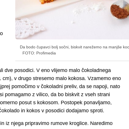
no
Da bodo čupavci bolj sočni, biskvit narežemo na manjše ko
FOTO: Profimedia
ali dve posodici. V eno vlijemo malo čokoladnega
no 1 cm), v drugo stresemo malo kokosa. Vzamemo eno
ajprej pomočimo v čokoladni preliv, da se napoji, nato
i pomagamo z vilico, da bo biskvit z vseh strani
akomerno posut s kokosom. Postopek ponavljamo,
Čokolado in kokos v posodici dodajamo sproti.
 in iz njega pripravimo rumove kroglice. Naredimo