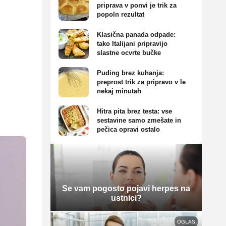
priprava v ponvi je trik za
popoln rezultat
Klasična panada odpade:
tako Italijani pripravijo
slastne ocvrte bučke
Puding brez kuhanja:
preprost trik za pripravo v le
nekaj minutah
Hitra pita brez testa: vse
sestavine samo zmešate in
pečica opravi ostalo
Se vam pogosto pojavi herpes na
ustnici?
OGLAS