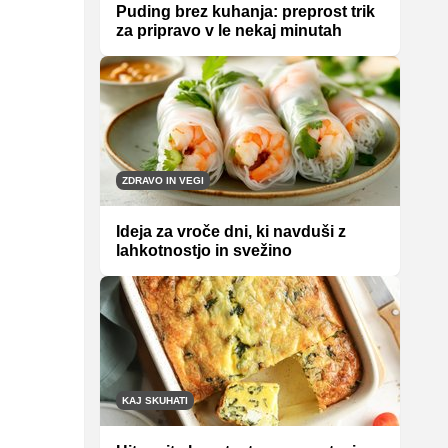
Puding brez kuhanja: preprost trik
za pripravo v le nekaj minutah
ZDRAVO IN VEGI
Ideja za vroče dni, ki navduši z
lahkotnostjo in svežino
KAJ SKUHATI