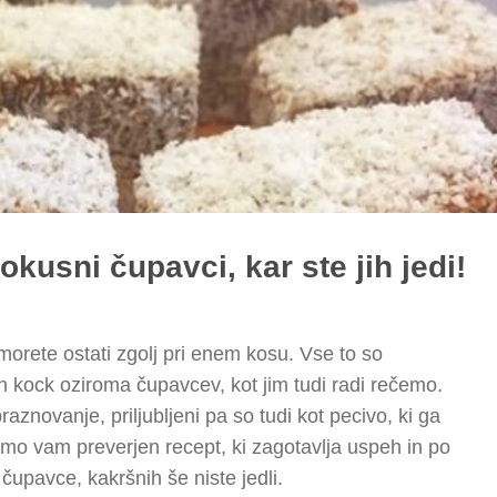
 okusni čupavci, kar ste jih jedi!
orete ostati zgolj pri enem kosu. Vse to so
h kock oziroma čupavcev, kot jim tudi radi rečemo.
znovanje, priljubljeni pa so tudi kot pecivo, ki ga
mo vam preverjen recept, ki zagotavlja uspeh in po
 čupavce, kakršnih še niste jedli.