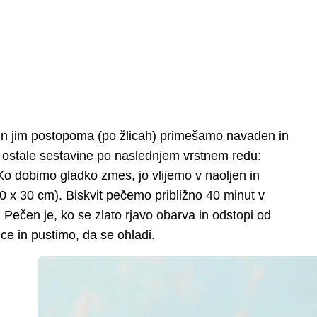
in jim postopoma (po žlicah) primešamo navaden in
 ostale sestavine po naslednjem vrstnem redu:
 Ko dobimo gladko zmes, jo vlijemo v naoljen in
0 x 30 cm). Biskvit pečemo približno 40 minut v
a. Pečen je, ko se zlato rjavo obarva in odstopi od
ce in pustimo, da se ohladi.