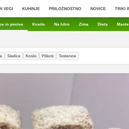
N VEGI
KUHINJE
PRILOŽNOSTNO
NOVICE
TRIKI 
ce in peciva
Kosilo
Na hitro
Zima
Dieta
Maste
a
Sladice
Kosilo
Piškoti
Testenine