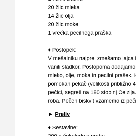
20 žlic mleka
14 žlic olja
20 žlic moke
1 vrečka pecilnega praška
♦ Postopek:
V mešalniku najprej zmešamo jajca 
vanili sladkor. Postopoma dodajamo
mleko, olje, moka in pecilni prašek.
pomokan pekač (velikosti približno 4
pečici, segreti na 180 stopinj Celzij
roba. Pečen biskvit vzamemo iz peči
►
Preliv
♦ Sestavine: