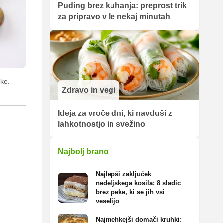
Puding brez kuhanja: preprost trik
za pripravo v le nekaj minutah
cke.
Zdravo in vegi
Ideja za vroče dni, ki navduši z
lahkotnostjo in svežino
Najbolj brano
Najlepši zaključek
nedeljskega kosila: 8 sladic
brez peke, ki se jih vsi
veselijo
Najmehkejši domači kruhki: