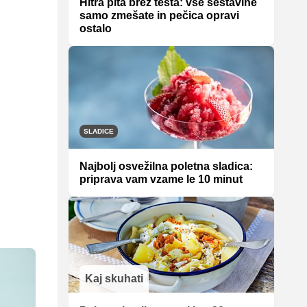
Hitra pita brez testa: vse sestavine
samo zmešate in pečica opravi
ostalo
SLADICE
Najbolj osvežilna poletna sladica:
priprava vam vzame le 10 minut
Kaj skuhati