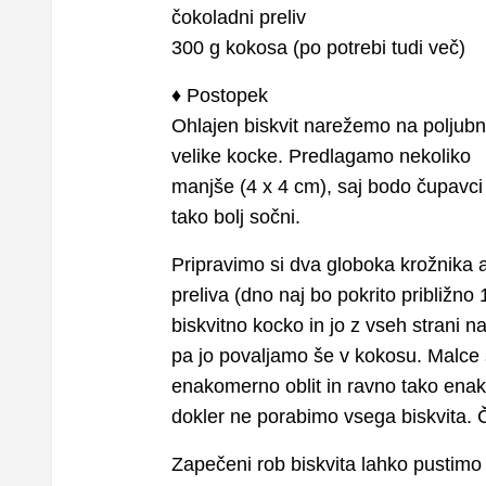
čokoladni preliv
300 g kokosa (po potrebi tudi več)
♦ Postopek
Ohlajen biskvit narežemo na poljub
velike kocke. Predlagamo nekoliko
manjše (4 x 4 cm), saj bodo čupavci
tako bolj sočni.
Pripravimo si dva globoka krožnika 
preliva (dno naj bo pokrito približ
biskvitno kocko in jo z vseh strani n
pa jo povaljamo še v kokosu. Malce s
enakomerno oblit in ravno tako en
dokler ne porabimo vsega biskvita. 
Zapečeni rob biskvita lahko pustimo