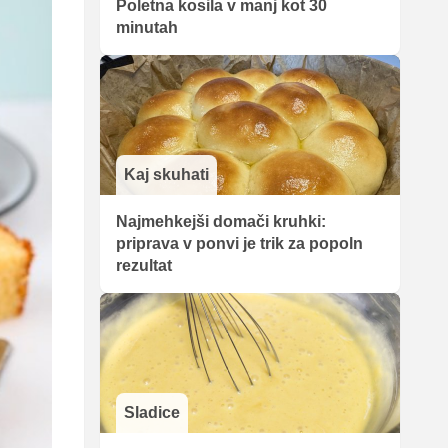
Poletna kosila v manj kot 30
minutah
Kaj skuhati
Najmehkejši domači kruhki:
priprava v ponvi je trik za popoln
rezultat
Sladice