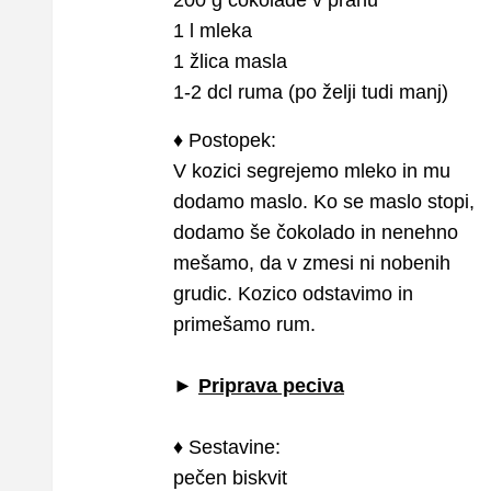
200 g čokolade v prahu
1 l mleka
1 žlica masla
1-2 dcl ruma (po želji tudi manj)
♦ Postopek:
V kozici segrejemo mleko in mu
dodamo maslo. Ko se maslo stopi,
dodamo še čokolado in nenehno
mešamo, da v zmesi ni nobenih
grudic. Kozico odstavimo in
primešamo rum.
►
Priprava peciva
♦
Sestavine:
pečen biskvit