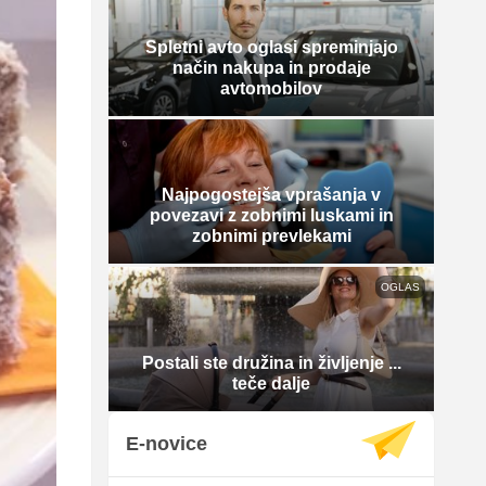
Spletni avto oglasi spreminjajo
način nakupa in prodaje
avtomobilov
Najpogostejša vprašanja v
povezavi z zobnimi luskami in
zobnimi prevlekami
OGLAS
Postali ste družina in življenje ...
teče dalje
E-novice