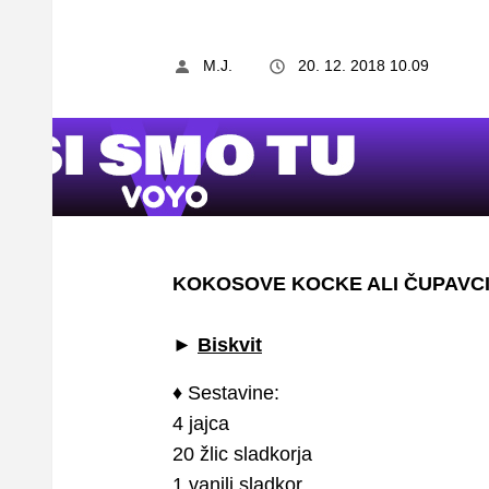
M.J.
20. 12. 2018 10.09
KOKOSOVE KOCKE ALI ČUPAVC
►
Biskvit
♦ Sestavine:
4 jajca
20 žlic sladkorja
1 vanili sladkor