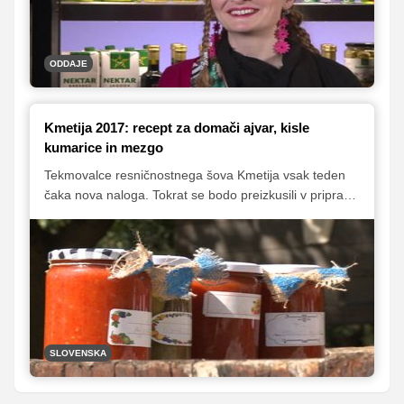
ODDAJE
Kmetija 2017: recept za domači ajvar, kisle
kumarice in mezgo
Tekmovalce resničnostnega šova Kmetija vsak teden
čaka nova naloga. Tokrat se bodo preizkusili v pripravi
slane ozimnice. Katera skupina bo pripravila bolj
okusne, lepše in tudi količinsko bogatejše shranke, bo
znano že v četrtek, mi pa vam v nadaljevanju
razkrivamo recepte, po katerih tekmovalci pripravljajo
priljubljene slane shranke.
SLOVENSKA