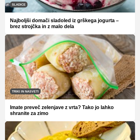
SLADICE
Najboljši domači sladoled iz grškega jogurta –
brez strojčka in z malo dela
TRIKI IN NASVETI
Imate preveč zelenjave z vrta? Tako jo lahko
shranite za zimo