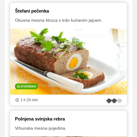
Štefani pečenka
Okusna mesna štruca s trdo kuhanim jajcem.
SLOVENSKA
1 h 20 min
Polnjena svinjska rebra
Vrhunska mesna pojedina.