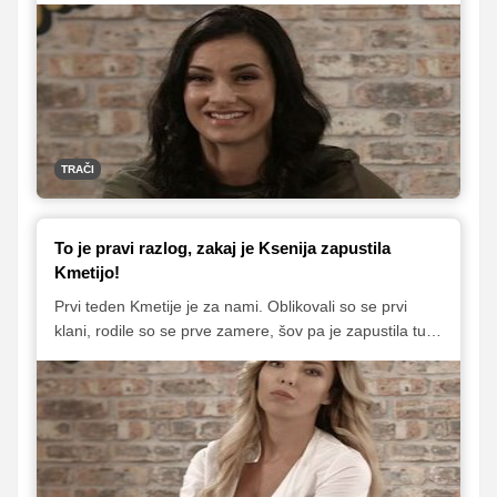
ponovno sedel Franko, ki je za deklo ponovno postavil
Aneto. Zdi se, da so njune zamere iz Survivorja še
kako žive.
TRAČI
To je pravi razlog, zakaj je Ksenija zapustila
Kmetijo!
Prvi teden Kmetije je za nami. Oblikovali so se prvi
klani, rodile so se prve zamere, šov pa je zapustila tudi
prva tekmovalka. S Ksenijo Kranjec smo poklepetali po
izhodu s Kmetije.