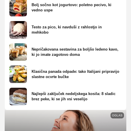
Bolj sočno kot jogurtovo: poletno pecivo, ki
vedno uspe
Testo za pico, ki navduši z rahlostjo in
mehkobo
Nepričakovana sestavina za boljšo ledeno kavo,
ki jo imate zagotovo doma
Klasična panada odpade: tako Italijani pripravijo
slastne ocvrte bučke
Najlepši zaključek nedeljskega kosila: 8 sladic
brez peke, ki se jih vsi veselijo
OGLAS