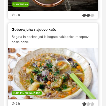
SLOVENSKA
2 h
Gobova juha z ajdovo kašo
Bogata in nasitna jed iz bogate zakladnice receptov
naših babic.
JUHE IN JEDI NA ŽLICO
1 h