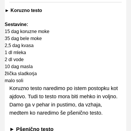
► Koruzno testo
Sestavine:
15 dag koruzne moke
35 dag bele moke
2,5 dag kvasa
1 dl mleka
2 dl vode
10 dag masla
žlička sladkorja
malo soli
Koruzno testo naredimo po istem postopku kot
ajdovo. Tudi to testo mora biti mehko in voljno.
Damo ga v pehar in pustimo, da vzhaja,
medtem ko naredimo še pšenično testo.
►
Pšenično testo