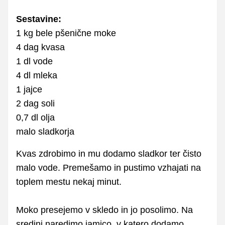
Sestavine:
1 kg bele pšenične moke
4 dag kvasa
1 dl vode
4 dl mleka
1 jajce
2 dag soli
0,7 dl olja
malo sladkorja
Kvas zdrobimo in mu dodamo sladkor ter čisto
malo vode. Premešamo in pustimo vzhajati na
toplem mestu nekaj minut.
Moko presejemo v skledo in jo posolimo. Na
sredini naredimo jamico, v katero dodamo