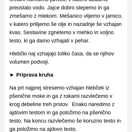
preostalo vodo. Jajce dobro stepemo in ga
zmešamo z mlekom. Mešanico vlijemo v jamico,
v katero prilijemo še olje in nazadnje še vzhajan
kvas. Sestavine zgnetemo v mehko in voljno
testo, ki ga damo vzhajati v pehar.
Hlebčki naj vzhajajo toliko časa, da se njihov
volumen podvoji.
►
Priprava kruha
Na prt najprej stresemo vzhajan hlebček iz
pšenične moke in ga z rokami razvlečemo v
krog debeline treh prstov. Enako naredimo z
ajdovim testom in ga položimo na pšenično
testo. Na koncu razvlečemo še koruzno testo in
ga položimo na ajdovo testo.