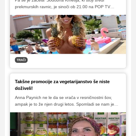
prekmurskih ravnic, je sinoči ob 21.00 na POP TV
sprejela svoje prve stanovalce. Oziroma so se povsem
prvi tekmovalci vselili že dan prej.
TRAČI
Takšne promocije za vegetarijanstvo še niste
doživeli!
Anna Paynich ne le da se vrača v resničnostni šov,
ampak je to že njen drugi letos. Spomladi se nam je
predstavila s svojim kuharskim znanjem, zdaj pa si želi
doživeti čisti stik z naravo in živalmi.