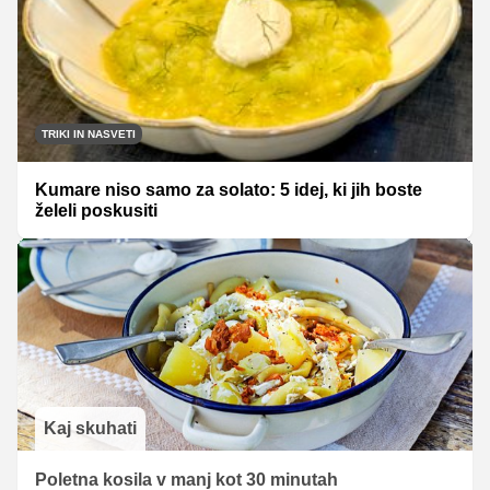
TRIKI IN NASVETI
Kumare niso samo za solato: 5 idej, ki jih boste
želeli poskusiti
Kaj skuhati
Poletna kosila v manj kot 30 minutah