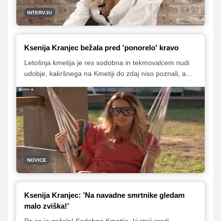
INTERVJU
Ksenija Kranjec bežala pred 'ponorelo' kravo
Letošnja kmetija je res sodobna in tekmovalcem nudi
udobje, kakršnega na Kmetiji do zdaj niso poznali, a
nekatere stvari vendarle ostajajo iste. Le kakšna bi bila
kmetija brez krav?!
NOVICE
Ksenija Kranjec: ’Na navadne smrtnike gledam
malo zviška!’
Pa se je začela! Sodobna Kmetija, ki stoji sredi