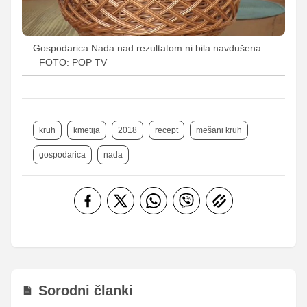
Gospodarica Nada nad rezultatom ni bila navdušena.
FOTO: POP TV
kruh
kmetija
2018
recept
mešani kruh
gospodarica
nada
Sorodni članki