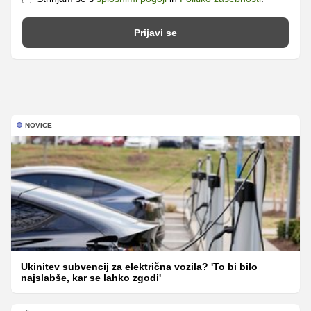
Prijavi se
NOVICE
Ukinitev subvencij za električna vozila? 'To bi bilo
najslabše, kar se lahko zgodi'