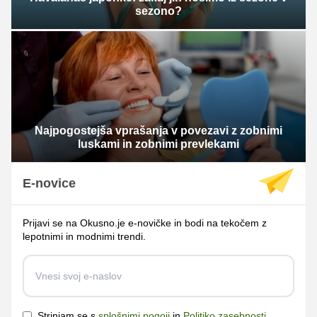
sezono?
Najpogostejša vprašanja v povezavi z zobnimi
luskami in zobnimi prevlekami
E-novice
Prijavi se na Okusno.je e-novičke in bodi na tekočem z
lepotnimi in modnimi trendi.
Strinjam se s
splošnimi pogoji
in
Politiko zasebnosti
.