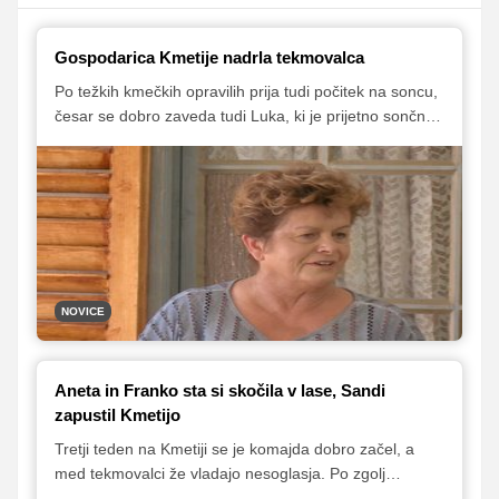
Gospodarica Kmetije nadrla tekmovalca
Po težkih kmečkih opravilih prija tudi počitek na soncu,
česar se dobro zaveda tudi Luka, ki je prijetno sončno
popoldne izkoristil za poležavanje na ležalniku. "Malo
se sončim," je dejal gospodarici, ki pa nad odgovorom
ni bila navdušena.
NOVICE
Aneta in Franko sta si skočila v lase, Sandi
zapustil Kmetijo
Tretji teden na Kmetiji se je komajda dobro začel, a
med tekmovalci že vladajo nesoglasja. Po zgolj
enotedenskem odmoru je na mesto glave družine