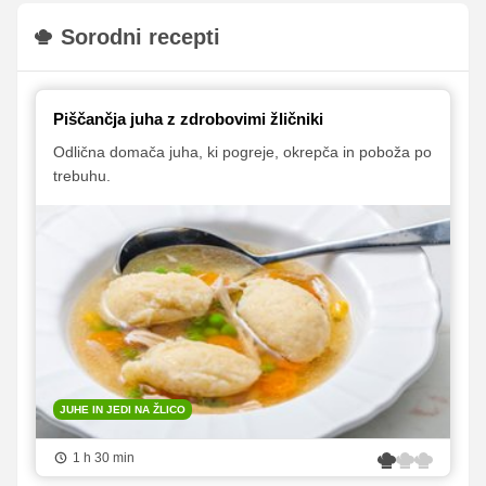
Sorodni recepti
Piščančja juha z zdrobovimi žličniki
Odlična domača juha, ki pogreje, okrepča in poboža po
trebuhu.
JUHE IN JEDI NA ŽLICO
1 h 30 min