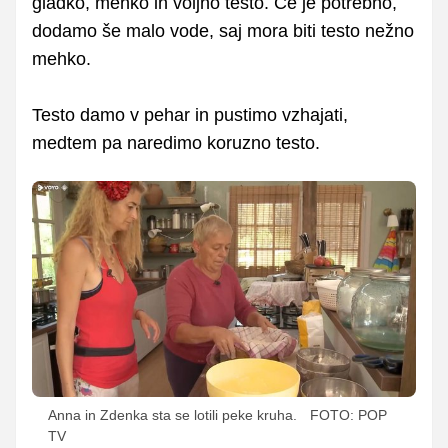
gladko, mehko in voljno testo. Če je potrebno,
dodamo še malo vode, saj mora biti testo nežno
mehko.
Testo damo v pehar in pustimo vzhajati,
medtem pa naredimo koruzno testo.
Anna in Zdenka sta se lotili peke kruha.
FOTO: POP
TV