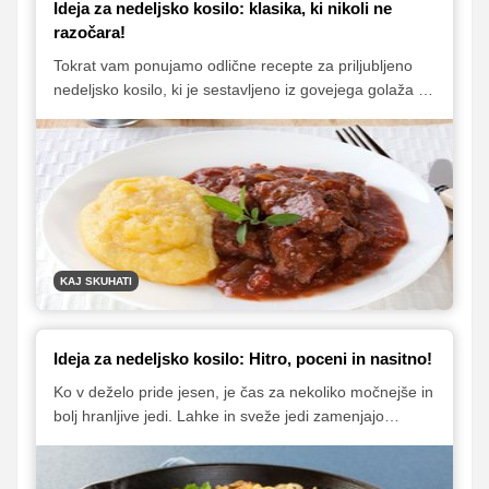
Ideja za nedeljsko kosilo: klasika, ki nikoli ne
razočara!
Tokrat vam ponujamo odlične recepte za priljubljeno
nedeljsko kosilo, ki je sestavljeno iz govejega golaža in
kruhovih cmokov s slanino. Za zaključek kosila pa si
privoščite še preprosto, a božansko dobro jabolčno
sladico.
KAJ SKUHATI
Ideja za nedeljsko kosilo: Hitro, poceni in nasitno!
Ko v deželo pride jesen, je čas za nekoliko močnejše in
bolj hranljive jedi. Lahke in sveže jedi zamenjajo
enolončnice in zloženke, na naših krožnikih pa se
večkrat znajdejo tudi jedi iz buč, zelja, klobas, cvetače
in kostanja. Naš predlog za hitro pripravljeno, poceni in