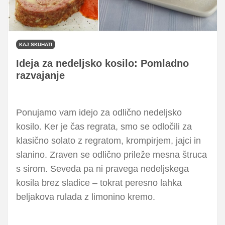
KAJ SKUHATI
Ideja za nedeljsko kosilo: Pomladno
razvajanje
Ponujamo vam idejo za odlično nedeljsko
kosilo. Ker je čas regrata, smo se odločili za
klasično solato z regratom, krompirjem, jajci in
slanino. Zraven se odlično prileže mesna štruca
s sirom. Seveda pa ni pravega nedeljskega
kosila brez sladice – tokrat peresno lahka
beljakova rulada z limonino kremo.