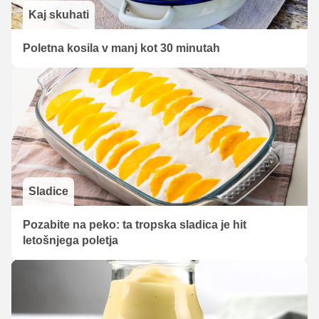
Kaj skuhati
Poletna kosila v manj kot 30 minutah
Sladice
Pozabite na peko: ta tropska sladica je hit
letošnjega poletja