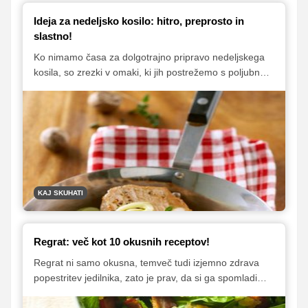
Ideja za nedeljsko kosilo: hitro, preprosto in
slastno!
Ko nimamo časa za dolgotrajno pripravo nedeljskega
kosila, so zrezki v omaki, ki jih postrežemo s poljubno
prilogo, odlična izbira. Mi vam predlagamo okusno
kombinacijo svinjskih zrezkov v smetanovi omaki in
krompirjevih cmokov. Zraven se seveda prileže velika
skleda sezonske solate. Za konec nedeljskega kosila
pa še sočen limonin kolač s pomarančnim oblivom, ki
se bo zagotovo posrečil tudi tistim, ki v kuhinji niso tako
zelo spretni.
KAJ SKUHATI
Regrat: več kot 10 okusnih receptov!
Regrat ni samo okusna, temveč tudi izjemno zdrava
popestritev jedilnika, zato je prav, da si ga spomladi
pogosto privoščimo. Pa naj ne bo vedno samo v solati,
saj je odličen tudi kot dodatek testeninam, juham in tudi