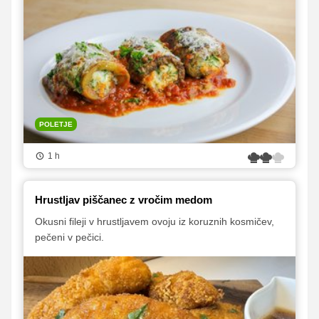
POLETJE
1 h
Hrustljav piščanec z vročim medom
Okusni fileji v hrustljavem ovoju iz koruznih kosmičev,
pečeni v pečici.