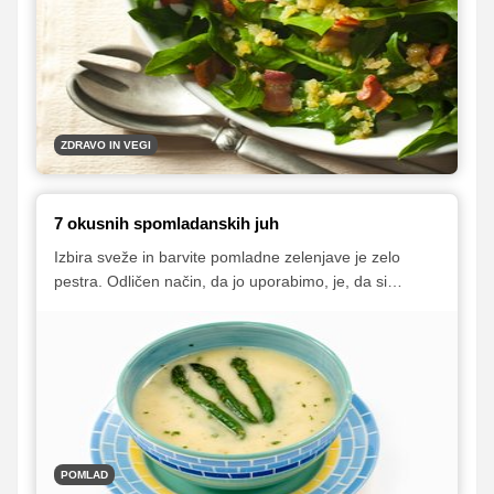
smoothijem.
ZDRAVO IN VEGI
7 okusnih spomladanskih juh
Izbira sveže in barvite pomladne zelenjave je zelo
pestra. Odličen način, da jo uporabimo, je, da si
pripravimo katero izmed številnih juh, ki nas prijetno
ogrejejo, okrepčajo in napolnijo z energijo.
POMLAD