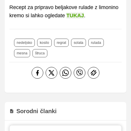
Recept za pripravo beljakove rulade z limonino
kremo si lahko ogledate
TUKAJ
.
nedeljsko
kosilo
regrat
solata
rulada
mesna
štruca
Sorodni članki