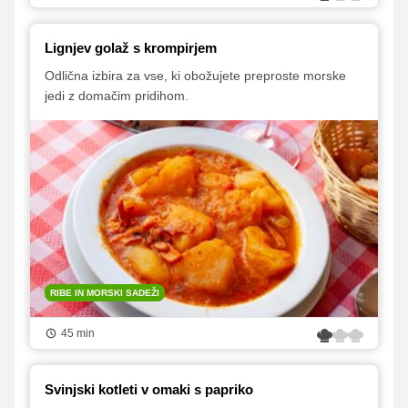
Lignjev golaž s krompirjem
Odlična izbira za vse, ki obožujete preproste morske
jedi z domačim pridihom.
RIBE IN MORSKI SADEŽI
45 min
Svinjski kotleti v omaki s papriko