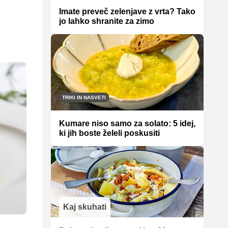
Imate preveč zelenjave z vrta? Tako
jo lahko shranite za zimo
TRIKI IN NASVETI
Kumare niso samo za solato: 5 idej,
ki jih boste želeli poskusiti
Kaj skuhati