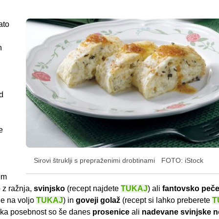
ato
h
ed
e
Sirovi štruklji s prepraženimi drobtinami
FOTO: iStock
em
 z ražnja,
svinjsko
(recept najdete
TUKAJ
) ali
fantovsko peč
je na voljo
TUKAJ
) in
goveji
golaž
(recept si lahko preberete
T
jska posebnost so še danes
prosenice
ali
nadevane svinjske n