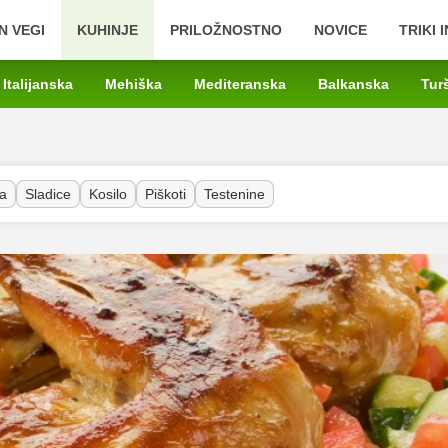
N VEGI
KUHINJE
PRILOŽNOSTNO
NOVICE
TRIKI 
Italijanska
Mehiška
Mediteranska
Balkanska
Tur
a
Sladice
Kosilo
Piškoti
Testenine