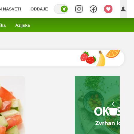
IN NASVETI
ODDAJE
ška
Azijska