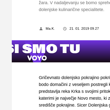
žara. V nadaljevanju se bomo sprehod
dolenjske kulinarične specialitete.
Ma.K.
21. 01. 2019 09.27
Gričevnato dolenjsko pokrajino pokri
bodo domačini z veseljem postregli
predstavlja reka Krka s svojimi prit
katerimi je največje Novo mesto, ki 
središče pokrajine. Sicer Dolenjska