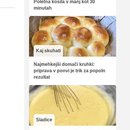
Poletna kosila v manj kot 30
minutah
Kaj skuhati
Najmehkejši domači kruhki:
priprava v ponvi je trik za popoln
rezultat
Sladice