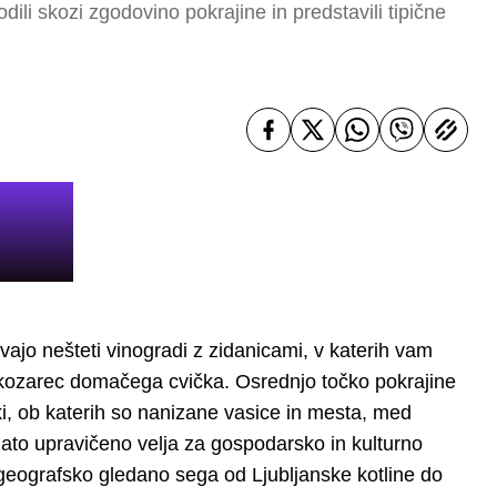
ili skozi zgodovino pokrajine in predstavili tipične
vajo nešteti vinogradi z zidanicami, v katerih vam
 kozarec domačega cvička. Osrednjo točko pokrajine
oki, ob katerih so nanizane vasice in mesta, med
zato upravičeno velja za gospodarsko in kulturno
 geografsko gledano sega od Ljubljanske kotline do