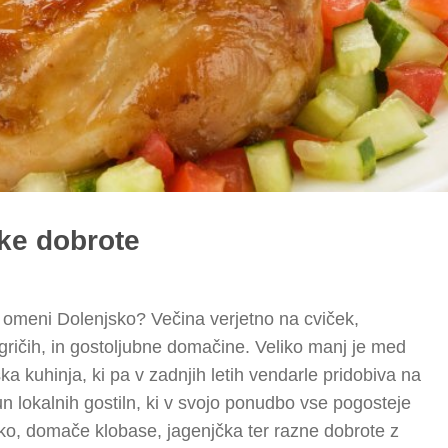
ske dobrote
o omeni Dolenjsko? Večina verjetno na cviček,
 gričih, in gostoljubne domačine. Veliko manj je med
a kuhinja, ki pa v zadnjih letih vendarle pridobiva na
čun lokalnih gostiln, ki v svojo ponudbo vse pogosteje
ovko, domače klobase, jagenjčka ter razne dobrote z