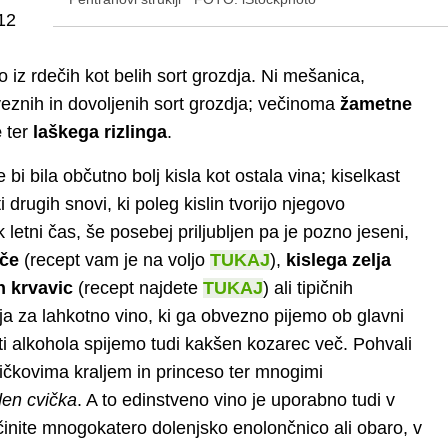
12
o iz rdečih kot belih sort grozdja. Ni mešanica,
veznih in dovoljenih sort grozdja; večinoma
žametne
e
ter
laškega
rizlinga
.
bi bila občutno bolj kisla kot ostala vina; kiselkast
i drugih snovi, ki poleg kislin tvorijo njegovo
 letni čas, še posebej priljubljen pa je pozno jeseni,
ače
(recept vam je na voljo
TUKAJ
),
kislega zelja
n krvavic
(recept najdete
TUKAJ
) ali tipičnih
lja za lahkotno vino, ki ga obvezno pijemo ob glavni
sti alkohola spijemo tudi kakšen kozarec več. Pohvali
vičkovima kraljem in princeso ter mnogimi
den
cvička
. A to edinstveno vino je uporabno tudi v
činite mnogokatero dolenjsko enolončnico ali obaro, v