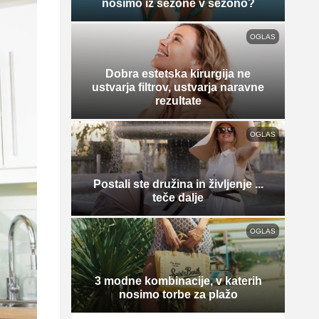
nosimo iz sezone v sezono?
OGLAS
Dobra estetska kirurgija ne
ustvarja filtrov, ustvarja naravne
rezultate
OGLAS
Postali ste družina in življenje ...
teče dalje
OGLAS
3 modne kombinacije, v katerih
nosimo torbe za plažo