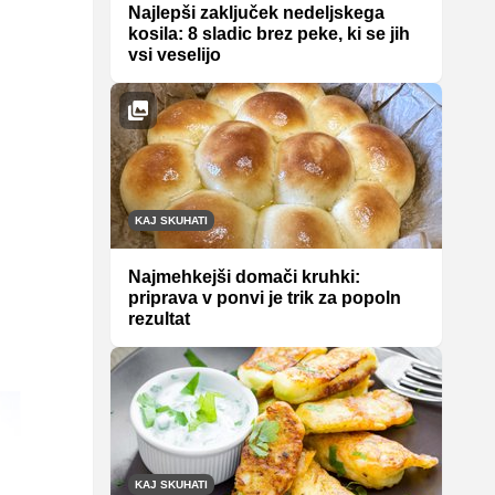
Najlepši zaključek nedeljskega
kosila: 8 sladic brez peke, ki se jih
vsi veselijo
KAJ SKUHATI
Najmehkejši domači kruhki:
priprava v ponvi je trik za popoln
rezultat
KAJ SKUHATI