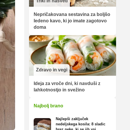
Triki in nasveti
Nepričakovana sestavina za boljšo
ledeno kavo, ki jo imate zagotovo
doma
Zdravo in vegi
Ideja za vroče dni, ki navduši z
lahkotnostjo in svežino
Najbolj brano
Najlepši zaključek
nedeljskega kosila: 8 sladic
brez peke, ki se jih vsi