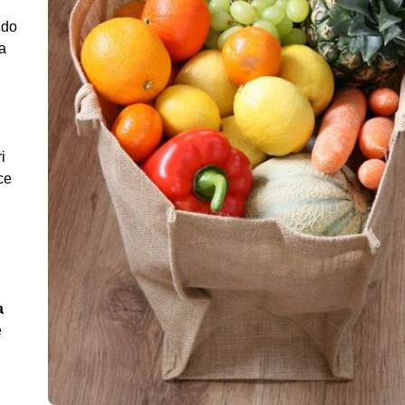
 do
a
i
ce
a
e