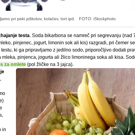
mo pri peki piškotov, kolačev, tort ipd.
FOTO: iStockphoto
zhajanje testa
. Soda bikarbona se namreč pri segrevanju (nad 7
 mleko, pinjenec, jogurt, limonin sok ali kis) razgradi, pri čemer 
 testu, ki ga pripravljamo z jedilno sodo, priporočljivo dodati pr
 mleka, pinjenca, jogurta ali žlico limoninega soka ali kisa. So
s za omlete
(pol žličke na 3 jajca).
je
,
imo
e)
e
s,
 in