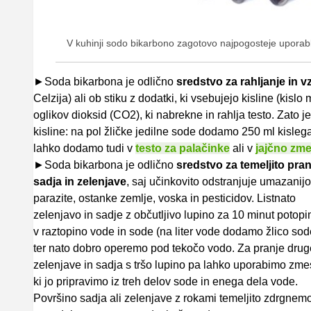
V kuhinji sodo bikarbono zagotovo najpogosteje uporablja
►Soda bikarbona je odlično
sredstvo za rahljanje in v
Celzija) ali ob stiku z dodatki, ki vsebujejo kisline (kislo
oglikov dioksid (CO2), ki nabrekne in rahlja testo. Zato je
kisline: na pol žličke jedilne sode dodamo 250 ml kislega
lahko dodamo tudi v
testo za palačinke
ali v
jajčno zme
►Soda bikarbona je odlično
sredstvo za temeljito pran
sadja in zelenjave
, saj učinkovito odstranjuje umazanijo
parazite, ostanke zemlje, voska in pesticidov. Listnato
zelenjavo in sadje z občutljivo lupino za 10 minut potop
v raztopino vode in sode (na liter vode dodamo žlico sod
ter nato dobro operemo pod tekočo vodo. Za pranje drug
zelenjave in sadja s tršo lupino pa lahko uporabimo zme
ki jo pripravimo iz treh delov sode in enega dela vode.
Površino sadja ali zelenjave z rokami temeljito zdrgnemo