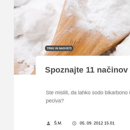
TRIKI IN NASVETI
Spoznajte 11 načinov
Ste mislili, da lahko sodo bikarbono u
peciva?
Š.M.
05. 09. 2012 15.01