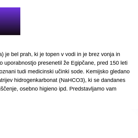
) je bel prah, ki je topen v vodi in je brez vonja in
o uporabnostjo presenetil že Egipčane, pred 150 leti
poznani tudi medicinski učinki sode. Kemijsko gledano
atrijev hidrogenkarbonat (NaHCO3), ki se dandanes
 čiščenje, osebno higieno ipd. Predstavljamo vam