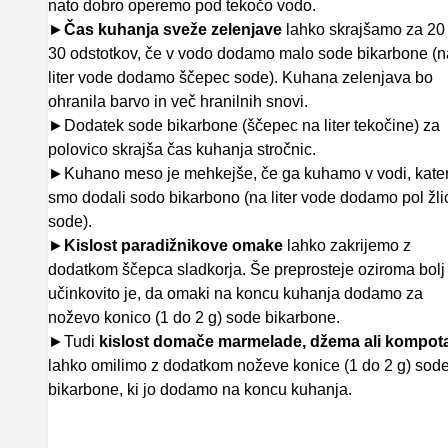
nato dobro operemo pod tekočo vodo.
►
Čas kuhanja sveže zelenjave
lahko skrajšamo za 20
30 odstotkov, če v vodo dodamo malo sode bikarbone (n
liter vode dodamo ščepec sode). Kuhana zelenjava bo
ohranila barvo in več hranilnih snovi.
►Dodatek sode bikarbone (ščepec na liter tekočine) za
polovico skrajša čas kuhanja stročnic.
►Kuhano meso je mehkejše, če ga kuhamo v vodi, kater
smo dodali sodo bikarbono (na liter vode dodamo pol žli
sode).
►
Kislost paradižnikove omake
lahko zakrijemo z
dodatkom
ščepca sladkorja
. Še preprosteje oziroma bolj
učinkovito je, da omaki na koncu kuhanja dodamo za
noževo konico (1 do 2 g)
sode bikarbone
.
►Tudi
kislost domače marmelade, džema ali kompot
lahko omilimo z dodatkom noževe konice (1 do 2 g) sod
bikarbone, ki jo dodamo na koncu kuhanja.