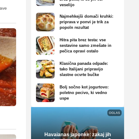
veselijo
jave
Najmehkejši domači kruhki:
priprava v ponvi je trik za
popoln rezultat
Hitra pita brez testa: vse
sestavine samo zmešate in
pečica opravi ostalo
Klasična panada odpade:
tako Italijani pripravijo
slastne ocvrte bučke
Bolj sočno kot jogurtovo:
poletno pecivo, ki vedno
uspe
OGLAS
Havaianas japonke: zakaj jih