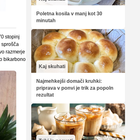
Poletna kosila v manj kot 30
minutah
0 stopinj
se sprošča
avo razmerje
do bikarbono
Kaj skuhati
Najmehkejši domači kruhki:
priprava v ponvi je trik za popoln
rezultat