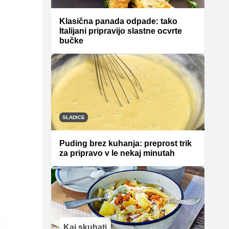
Klasična panada odpade: tako
Italijani pripravijo slastne ocvrte
bučke
SLADICE
Puding brez kuhanja: preprost trik
za pripravo v le nekaj minutah
Kaj skuhati