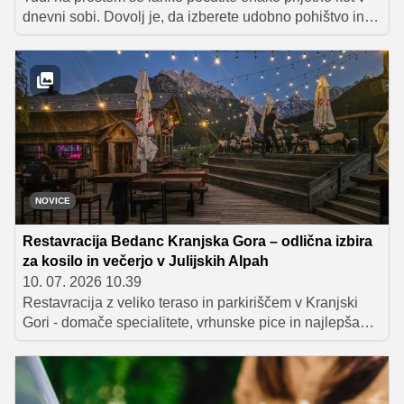
dnevni sobi. Dovolj je, da izberete udobno pohištvo in
ga dopolnite z dodatki, ki ustvarijo pravo vzdušje. Ne
glede na to, ali imate prostorno teraso ali majhen
balkon, lahko s premišljeno izbiro in razporeditvijo
pohištva ustvarite popoln prostor za druženje s prijatelji
ali za mirne trenutke sprostitve.
NOVICE
Restavracija Bedanc Kranjska Gora – odlična izbira
za kosilo in večerjo v Julijskih Alpah
10. 07. 2026 10.39
Restavracija z veliko teraso in parkiriščem v Kranjski
Gori - domače specialitete, vrhunske pice in najlepša
terasa v Julijskih Alpah