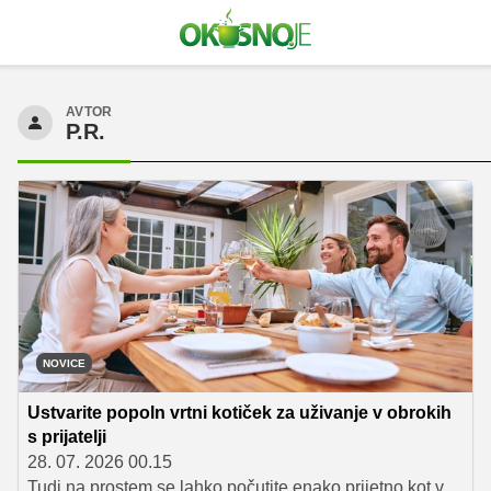
AVTOR
P.R.
NOVICE
Ustvarite popoln vrtni kotiček za uživanje v obrokih
s prijatelji
28. 07. 2026 00.15
Tudi na prostem se lahko počutite enako prijetno kot v