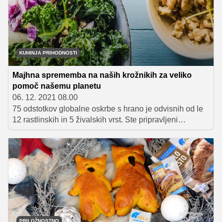
KUHINJA PRIHODNOSTI
Majhna sprememba na naših krožnikih za veliko
pomoč našemu planetu
06. 12. 2021 08.00
75 odstotkov globalne oskrbe s hrano je odvisnih od le
12 rastlinskih in 5 živalskih vrst. Ste pripravljeni
spremeniti svoj pogled na prehrano?
PRILOŽNOSTNO