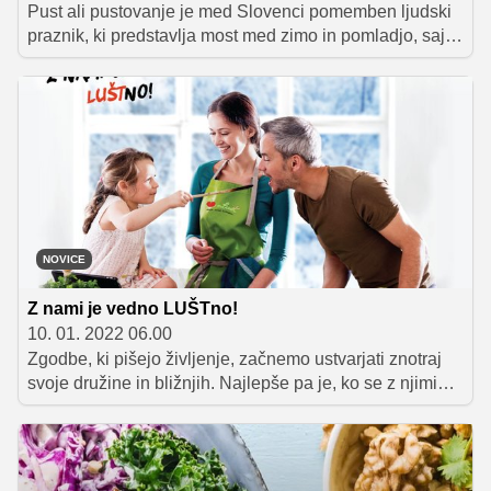
Pust ali pustovanje je med Slovenci pomemben ljudski
praznik, ki predstavlja most med zimo in pomladjo, saj
odganja mraz in v deželo privablja pomlad. Za pusta
nujno potrebujemo dobro obloženo mizo, na kateri
seveda kraljuje tradicionalna sladica – pustni krof! Pust
pa ni samo čas dobre jedače in pijače, temveč tudi čas
razigranih norčij in maskiranja. Vas zanima, kje dobite
vse za pustovanje?
NOVICE
Z nami je vedno LUŠTno!
10. 01. 2022 06.00
Zgodbe, ki pišejo življenje, začnemo ustvarjati znotraj
svoje družine in bližnjih. Najlepše pa je, ko se z njimi
zberemo ob raznih slavjih, nedeljskih kosilih ali pa ob
skupnih vsakodnevnih obrokih. Čas, ki ga preživimo s
svojimi najbližjimi, je namreč neprecenljiv, zato ga
cenimo in v njem preprosto uživajmo!