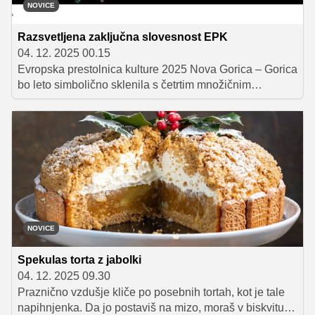
NOVICE
Razsvetljena zaključna slovesnost EPK
04. 12. 2025 00.15
Evropska prestolnica kulture 2025 Nova Gorica – Gorica
bo leto simbolično sklenila s četrtim množičnim
spektaklom Brezmejne božične luči, ki bo tokrat zasijal v
duhu skupnega evropskega sodelovanja. Zaključna
slovesnost bo potekala v soorganizaciji s sedanjimi in
prihodnjimi evropskimi prestolnicami kulture – iz Finske,
Nemčije, Slovaške in našega čezmejnega območja med
Slovenijo in Italijo.
NOVICE
Spekulas torta z jabolki
04. 12. 2025 09.30
Praznično vzdušje kliče po posebnih tortah, kot je tale
napihnjenka. Da jo postaviš na mizo, moraš v biskvitu