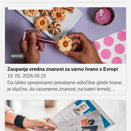
Osrednji del dogodka je bila razglasitev 12 prejemnikov
Priznanj ACS 2026, najvišjih nacionalnih priznanj za
izjemne dosežke na področju vseživljenjskega učenja.
NOVICE
Zaupanja vredna znanost za varno hrano v Evropi
19. 05. 2026 00.15
Da lahko sprejemamo preudarne odločitve glede hrane,
je ključno, da razumemo znanost, na kateri temelji
varnost hrane. To je temelj kampanje Safe2Eat, pobude
EU, ki jo vodijo Evropska agencija za varnost hrane
(EFSA), Evropska komisija ter nacionalni partnerji iz
držav članic EU in držav kandidatk.