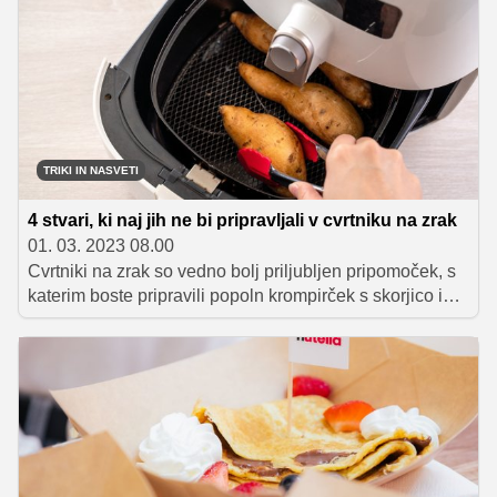
okusna, temveč mora biti tudi dovolj zdrava. Na to smo
vse bolj pozorni, na to nas opozarjajo tudi številni
strokovnjaki.
TRIKI IN NASVETI
4 stvari, ki naj jih ne bi pripravljali v cvrtniku na zrak
01. 03. 2023 08.00
Cvrtniki na zrak so vedno bolj priljubljen pripomoček, s
katerim boste pripravili popoln krompirček s skorjico in
odlične piščančje perutničke. A to še zdaleč ni vse,
pripravite lahko različne vrste mesa, ribe, pleskavice,
pice, vnaprej pripravljene zamrznjene jedi in tudi
pekovske dobrote. V njem lahko cvrete, pečete in
pražite ter tako na zdrav, hiter in enostaven način
pripravite številne okusne jedi ali le pogrejete hrano.