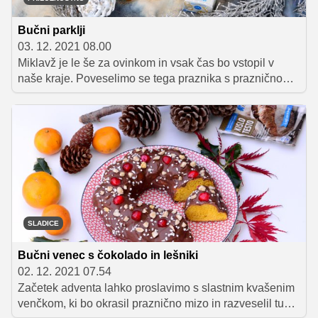
Bučni parklji
03. 12. 2021 08.00
Miklavž je le še za ovinkom in vsak čas bo vstopil v
naše kraje. Poveselimo se tega praznika s praznično
peko, ki se je lahko lotimo tudi z otroki. Sladko in dišeče
testo je lahko malo drugačno – za dodatno sladkobo bo
tokrat poskrbela dišeča buča. Pa veselo ustvarjanje!
SLADICE
Bučni venec s čokolado in lešniki
02. 12. 2021 07.54
Začetek adventa lahko proslavimo s slastnim kvašenim
venčkom, ki bo okrasil praznično mizo in razveselil tudi