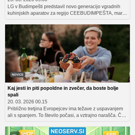
LG v Budimpešti predstavil novo generacijo vgradnih
kuhinjskih aparatov za regijo CEEBUDIMPEŠTA, marec
2026 – LG je prejšnji teden v Budimpešti predstavil
svojo novo linijo vgradnih kuhinjskih aparatov za regijo
Srednje in Vzhodne Evrope. Na dogodku, kjer je
sodeloval tudi Michelinov chef Szilárd Tóth iz
restavracije SALT, je podjetje pokazalo, kako se
sodobna kuhinja razvija v povezan, uporabniku
prilagojen sistem, ki poenostavlja vsakodnevne procese
.V domači kuhinji je prava vrednost v občutku miru in
nadzora. Ko poznaš svoje naprave in njihove funkcije,
NOVICE
postane celoten proces enostavnejši, je poudaril Tóth .
Kaj jesti in piti popoldne in zvečer, da boste bolje
spali
20. 03. 2026 00.15
Približno tretjina Evropejcev ima težave z uspavanjem
ali s spanjem. To število počasi, a vztrajno narašča. Če
se tudi vi srečujete s tem, ne obupajte. Preden se
naročite na pregled pri zdravniku ali začnete razmišljati