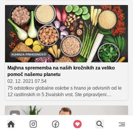
naše brbončice. Za puhasto mehko in dišeče kvašeno
testo bo poskrbel Fala Slonček, za piko na i pa pecivo
prelijemo še s čokolado in okrasimo z lešniki ter
sladkorčki.
KUHINJA PRIHODNOSTI
Majhna sprememba na naših krožnikih za veliko
pomoč našemu planetu
02. 12. 2021 07.54
75 odstotkov globalne oskrbe s hrano je odvisnih od le
12 rastlinskih in 5 živalskih vrst. Ste pripravljeni
spremeniti svoj pogled na prehrano?