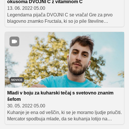
okusoma DVOJNI C z vitaminom C
13. 06. 2022 05.00
Legendarna pijača DVOJNI C se vrača! Gre za prvo
blagovno znamko Fructala, ki so jo pile številne
generacije in še danes navdušuje staro in mlado.
NOVICE
Mladi v boju za kuharski tečaj s svetovno znanim
šefom
30. 05. 2022 05.00
Kuhanje je ena od veščin, ki se je moramo ljudje priučiti.
Mercator spodbuja mlade, da se kuhanja lotijo na
sproščen in zabaven način – preko sodelovanja v