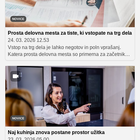
NOVICE
Prosta delovna mesta za tiste, ki vstopate na trg dela
24. 03. 2026 12.53
Vstop na trg dela je lahko negotov in poln vprašanj.
Katera prosta delovna mesta so primerna za začetnike,
kaj delodajalci res pričakujejo in kako se predstaviti
brez izkušenj? Preverite, kako narediti prvi korak – brez
strahu in z več samozavesti.
NOVICE
Naj kuhinja znova postane prostor užitka
23. 03. 2026 05.00