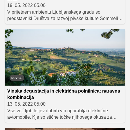
19. 05. 2022 05.00
V prijetnem ambientu Ljubljanskega gradu so
predstavniki Društva za razvoj pivske kulture Sommelier
Slovenije ob 30–letnici delovanja društva sinoči
uspešno zaključili tekmovanje »Najboljši sommelier
Slovenije 2022« in podelili nagrade najboljšim. Zmagal
je Valentin Bufolin, ki bo za Slovenijo nastopil na
svetovnem in evropskem prvenstvu sommelierjev.
NOVICE
Vinska degustacija in električna polnilnica: naravna
kombinacija
13. 05. 2022 05.00
Vse več ljubiteljev dobrih vin uporablja električne
avtomobile. Kje so stične točke njihovega okusa za
kapljico in za mobilnost, kako se odločajo, kam bodo
zavili, in kje so priložnosti za vinarje?