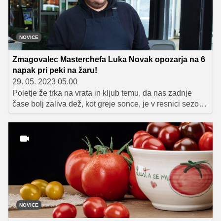
NOVICE
Zmagovalec Masterchefa Luka Novak opozarja na 6
napak pri peki na žaru!
29. 05. 2023 05.00
Poletje že trka na vrata in kljub temu, da nas zadnje
čase bolj zaliva dež, kot greje sonce, je v resnici sezona
piknikov že tu. Če tudi vam zasijejo oči ob misli na
okusen in zabaven piknik, potem le izkoristite kakšen
lepši dan za druženje s prijatelji in družino ob peki na
ražnju. Žar je namreč nepogrešljiv spremljevalec
mnogih poletij. A ko se boste lotili priprave hrane na
roštilju, nikar ne delajte teh napak.
NOVICE