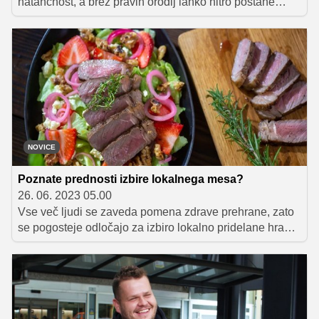
natančnost, a brez pravih orodij lahko hitro postane
frustrirajoče. Kakovostni kuhinjski pripomočki so srce
vsake kuhinje, saj omogočajo lažje, hitrejše in bolj
užitno ustvarjanje jedi, ki navdušijo družino ali goste. Od
ostrih nožev do naprednih aparatov – prava oprema
naredi razliko med povprečnim in izjemnim obrokom.
NOVICE
Poznate prednosti izbire lokalnega mesa?
26. 06. 2023 05.00
Vse več ljudi se zaveda pomena zdrave prehrane, zato
se pogosteje odločajo za izbiro lokalno pridelane hrane,
tudi mesa. Z izbiro mesa slovenskih rejcev, ki je
označeno z znakom "izbrana kakovost – Slovenija",
izbiramo višjo kakovost in zaupanja vredno slovensko
poreklo.