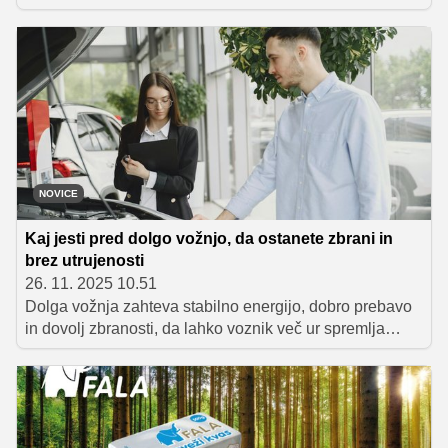
izvesti odprti kop, ga zasuti z jabolčnim nadevom,
dokaze pa zakriti s kupolo iz smetane.Po vrhu naneseš
nadrobljen biskvit, vse skupaj pa lično obdaš s spekulas
piškoti.
NOVICE
Kaj jesti pred dolgo vožnjo, da ostanete zbrani in
brez utrujenosti
26. 11. 2025 10.51
Dolga vožnja zahteva stabilno energijo, dobro prebavo
in dovolj zbranosti, da lahko voznik več ur spremlja
promet ter hitro odreagira. Pri podjetju Dober Avto
pogosto slišimo, da se vozniki počutijo utrujene že v
prvih urah vožnje, čeprav niso preobremenjeni. Pogosto
je razlog napačen obrok pred potjo. Prehrana pred
odhodom pomembno vpliva na počutje, budnost in