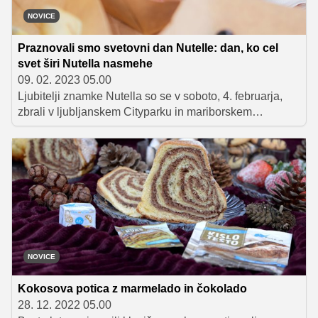
NOVICE
Praznovali smo svetovni dan Nutelle: dan, ko cel
svet širi Nutella nasmehe
09. 02. 2023 05.00
Ljubitelji znamke Nutella so se v soboto, 4. februarja,
zbrali v ljubljanskem Cityparku in mariborskem
Europarku, da bi proslavili svetovni dan Nutelle in delili
svojo ljubezen do tega lešnikovega namaza.
NOVICE
Kokosova potica z marmelado in čokolado
28. 12. 2022 05.00