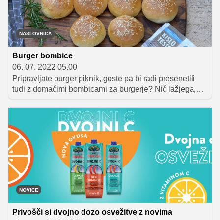
NASLOVNICA
Burger bombice
06. 07. 2022 05.00
Pripravljate burger piknik, goste pa bi radi presenetili
tudi z domačimi bombicami za burgerje? Nič lažjega,
preberite recept Fala Slončka in gotovo vam bo uspelo,
goste pa bodo navdušeni!
NOVICE
Privošči si dvojno dozo osvežitve z novima