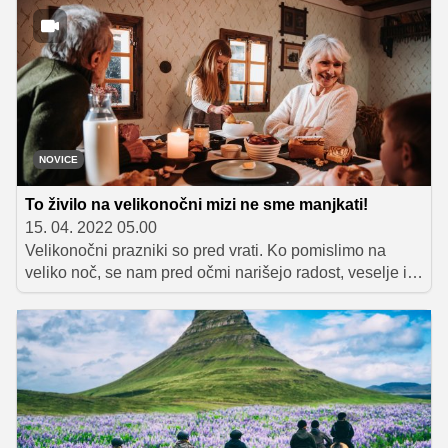
NOVICE
To živilo na velikonočni mizi ne sme manjkati!
15. 04. 2022 05.00
Velikonočni prazniki so pred vrati. Ko pomislimo na
veliko noč, se nam pred očmi narišejo radost, veselje in
upanje ter bogato obložena miza. Kaj vse sestavlja
tradicionalno velikonočno pojedino in kaj zakaj je ravno
hren, tisti, ki ji doda piko na i?