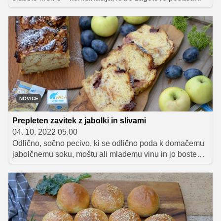
vaša stalnica med domačimi pecivi.
NOVICE
Prepleten zavitek z jabolki in slivami
04. 10. 2022 05.00
Odlično, sočno pecivo, ki se odlično poda k domačemu
jabolčnemu soku, moštu ali mlademu vinu in jo boste
jeseni z veseljem pripravili tako za delavno kot
praznično pojedino.