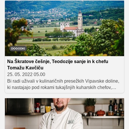
letošnji MTikTok Chef Akademiji. Na platformi TikTok so
pripravili štiri izzive.
DOGODKI
Na Škratove češnje, Teodozije sanje in k chefu
Tomažu Kavčiču
25. 05. 2022 05.00
Bi radi uživali v kulinaričnih presežkih Vipavske doline,
ki nastajajo pod rokami tukajšnjih kuharskih chefov,
svoje brbončice posladkali z izvirnimi in drugačnimi
okusi sladoledov, se prepustili razvajanju nosilca
Michelinove zvezdice Tomaža Kavčiča ali poskusili
katerega od več kot 150 vzorcev vin 40 najboljših
vipavskih vinarjev? Zdaj imate naravnost idealno
priložnost, saj v Vipavski dolini vse od 6. maja poteka