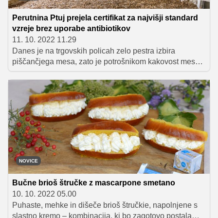
Perutnina Ptuj prejela certifikat za najvišji standard
vzreje brez uporabe antibiotikov
11. 10. 2022 11.29
Danes je na trgovskih policah zelo pestra izbira
piščančjega mesa, zato je potrošnikom kakovost mesa
vse pomembnejša. V zadnjih letih je vzreja brez
uporabe antibiotikov pomemben vidik kakovosti mesa,
žal pa to med proizvajalci ni pogosta praksa. Perutnina
Ptuj je ena redkih, ki je zaradi svoje visokokakovostne
proizvodnje prejela certifikat vzrejeno brez uporabe
antibiotikov, ki določa najvišje možne standarde pri sami
vzreji.
NOVICE
Bučne brioš štručke z mascarpone smetano
10. 10. 2022 05.00
Puhaste, mehke in dišeče brioš štručkie, napolnjene s
slastno kremo – kombinacija, ki bo zagotovo postala