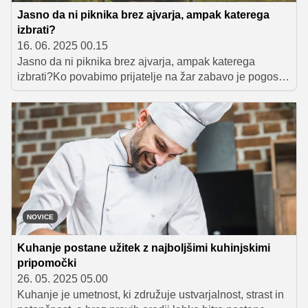
Jasno da ni piknika brez ajvarja, ampak katerega
izbrati?
16. 06. 2025 00.15
Jasno da ni piknika brez ajvarja, ampak katerega
izbrati?Ko povabimo prijatelje na žar zabavo je pogosto
fokus na tisto, kar bo cvrčalo, vendar raznovrstnega
piknika ni brez prilog. Ne smejo manjkati različne
gorčice in ajvarji ter unikatni zelenjavni namaz s
papriko. Priloge pa niso zgolj bogastvo okusov marveč
prispevajo tudi k bolj uravnoteženim obrokom in lažji
prebavi.
NOVICE
Kuhanje postane užitek z najboljšimi kuhinjskimi
pripomočki
26. 05. 2025 05.00
Kuhanje je umetnost, ki združuje ustvarjalnost, strast in