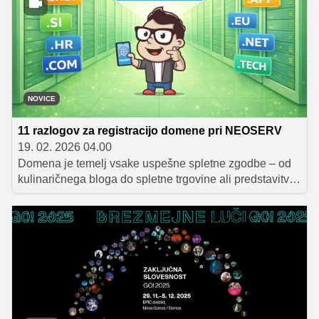
o uspavalih, poskusite najprej prilagoditi svojo
prehrano. Morda bo to povsem dovolj.
NOVICE
11 razlogov za registracijo domene pri NEOSERV
19. 02. 2026 04.00
Domena je temelj vsake uspešne spletne zgodbe – od
kulinaričnega bloga do spletne trgovine ali predstavitve
podjetja. Pri NEOSERV.si je registracija domene
enostavna in cenovno ugodna, naročnikom pa je vedno
(24/7) na voljo tudi strokovna tehnična podpora, ki že od
leta 2003 skrbi za visoko kakovost storitev in prijetno
uporabniško izkušnjo.