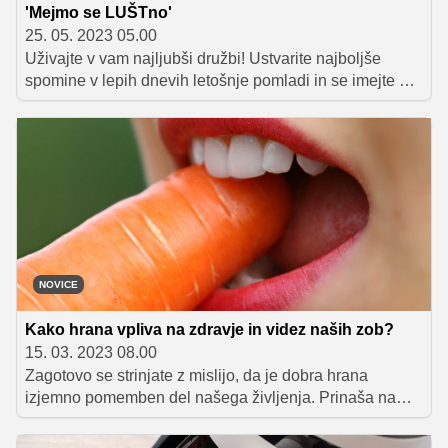
'Mejmo se LUŠTno'
25. 05. 2023 05.00
Uživajte v vam najljubši družbi! Ustvarite najboljše
spomine v lepih dnevih letošnje pomladi in se imejte pri
tem prav LUŠTno s slovenskim paradižnikom. LUŠT je
namreč že na policah.
NOVICE
Kako hrana vpliva na zdravje in videz naših zob?
15. 03. 2023 08.00
Zagotovo se strinjate z mislijo, da je dobra hrana
izjemno pomemben del našega življenja. Prinaša nam
veliko užitkov, nenazadnje tudi nepozabne trenutke.
Seveda ni pomembno samo to, da je hrana kar se da