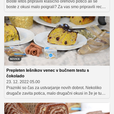
Boste letos pripravili klasično orehovo potico ali se
boste z okusi malo poigrali? Za vas smo pripravili recept
za božansko dobro kokosovo potico z marmelado in
čokolado, ki bo zagotovo vaša domača uspešnica!
NOVICE
Prepleten lešnikov venec v bučnem testu s
čokolado
23. 12. 2022 05.00
Prazniki so čas za ustvarjanje novih dobrot. Nekoliko
drugače zavita potica, malo drugačni okusi in že je tu
sladica, ki vas bo očarala – prepletene lešnikova potica
z bučnim testom v obliki venčka! Kako očarljivo.