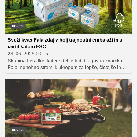
varnost. Zato je izbira obroka pred dolgo vožnjo enako
pomembna kot tehnična priprava avtomobila.
NOVICE
Sveži kvas Fala zdaj v bolj trajnostni embalaži in s
certifikatom FSC
23. 06. 2025 00.15
Skupina Lesaffre, katere del je tudi blagovna znamka
Fala, nenehno stremi k ukrepom za lepšo, čistejšo in
bolj trajnostno prihodnost. Dodaten korak k boljši
prihodnosti so naredili tudi s tem, ko so prešli na bolj
trajnostno embalažo za njihov sveži 42- in 500-gramski
kvas Fala in tako pridobili certifikat FSC.
NOVICE